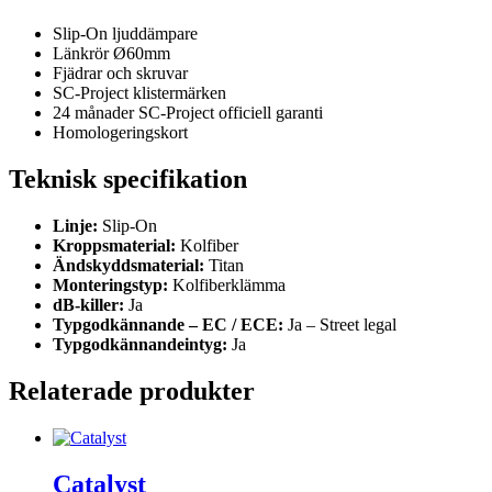
Slip-On ljuddämpare
Länkrör Ø60mm
Fjädrar och skruvar
SC-Project klistermärken
24 månader SC-Project officiell garanti
Homologeringskort
Teknisk specifikation
Linje:
Slip-On
Kroppsmaterial:
Kolfiber
Ändskyddsmaterial:
Titan
Monteringstyp:
Kolfiberklämma
dB-killer:
Ja
Typgodkännande – EC / ECE:
Ja – Street legal
Typgodkännandeintyg:
Ja
Relaterade produkter
Catalyst