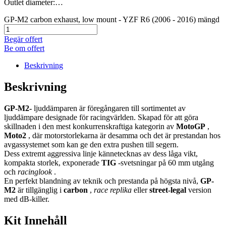
Outlet diameter:…
GP-M2 carbon exhaust, low mount - YZF R6 (2006 - 2016) mängd
Begär offert
Be om offert
Beskrivning
Beskrivning
GP-M2-
ljuddämparen är föregångaren till sortimentet av
ljuddämpare designade för racingvärlden. Skapad för att göra
skillnaden i den mest konkurrenskraftiga kategorin av
MotoGP
,
Moto2
, där motorstorlekarna är desamma och det är prestandan hos
avgassystemet som kan ge den extra pushen till segern.
Dess extremt aggressiva linje kännetecknas av dess låga vikt,
kompakta storlek, exponerade
TIG
-svetsningar på 60 mm utgång
och
racinglook
.
En perfekt blandning av teknik och prestanda på högsta nivå,
GP-
M2
är tillgänglig i
carbon
,
race replika
eller
street-legal
version
med dB-killer.
Kit Innehåll