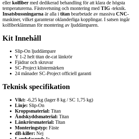
eller
kolfiber
med dedikerad behandling för att klara de högsta
temperaturerna. Fästsvetsning och montering med
TIG
-teknik.
Insatsbussningarna
är alla i
titan
bearbetade av massiva
CNC-
maskiner, vilket garanterar oklanderliga kopplingar. I satsen ingår
kolfiberklämman för montering av ljuddämparen.
Kit Innehåll
Slip-On ljuddämpare
Y 1-2 helt titan de-cat länkrör
Fjädrar och skruvar
SC-Project klistermärken
24 månader SC-Project officiell garanti
Teknisk specifikation
Vikt:
-6,25 kg (lager 8 kg / SC 1,75 kg)
Linje:
Slip-On
Kroppsmaterial:
Titan
Ändskyddsmaterial:
Titan
Länkrörsmaterial:
Titan
Monteringstyp:
Fäste
dB-killer:
Nej
Lambdasond:
Ja