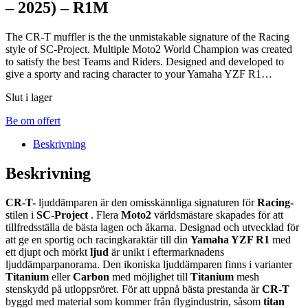
– 2025) – R1M
The CR-T muffler is the the unmistakable signature of the Racing
style of SC-Project. Multiple Moto2 World Champion was created
to satisfy the best Teams and Riders. Designed and developed to
give a sporty and racing character to your Yamaha YZF R1…
Slut i lager
Be om offert
Beskrivning
Beskrivning
CR-T-
ljuddämparen är den omisskännliga signaturen för
Racing-
stilen i
SC-Project
. Flera
Moto2
världsmästare skapades för att
tillfredsställa de bästa lagen och åkarna. Designad och utvecklad för
att ge en sportig och racingkaraktär till din
Yamaha YZF R1
med
ett djupt och mörkt
ljud
är unikt i eftermarknadens
ljuddämparpanorama. Den ikoniska ljuddämparen finns i varianter
Titanium
eller
Carbon
med möjlighet till
Titanium
mesh
stenskydd på utloppsröret. För att uppnå bästa prestanda är
CR-T
byggd med material som kommer från flygindustrin, såsom
titan