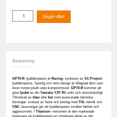
Begär offert
Beskrivning
GP70-R-
ljuddämparen är
Racing-
syntesen av
SC-Project-
ljuddämparna. Sportig och retro design är tillägnad dem som
lever motorcykeln utan kompromisser.
GP70-R
kommer att
göra
ljudet
av din
Yamaha YZF R1
unikt och omisskännligt.
Tillverkad av
titan
eller
kol
med avancerade tekniska
lösningar: svetsar av fäste och beslag med
TIG-
teknik och
CNC-
bussningar gör att ljuddämparen smälter lätthet och
aggressivitet. I
Titanium-
versionen är den markerade
logotypen på ljuddämparen en ytterligare detalj av det