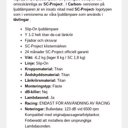
omisskännliga av
SC-Project
. I
Carbon-
versionen på
ljuddämparen är en insats nitad med
SC-Project-
logotypen
som i versionerna av våra ljuddämpare som används i
tävlingar
.
Slip-On ljuddämpare
Y 1-2 helt titan de-cat länkrör
Fjädrar och skruvar
SC-Project klistermärken
24 månader SC-Project officiell garanti
Vikt:
-6,2 kg (lager 8 kg / SC 1,8 kg)
Linje:
Slip-On
Kroppsmaterial:
Titan
Ändskyddsmaterial:
Titan
Länkrörsmaterial:
Titan
Monteringstyp:
Fäste
dB-killer:
Nej
Lambdasond:
Ja
Racing:
ENDAST FÖR ANVÄNDNING AV RACING
Noteringar:
Bullerdata: 123 dB vid 6500 rpm
Kompatibel med originalpassagerarfotplankor.
Förberedd att installera den ursprungliga
Lambdasonden.