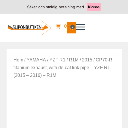
Säker och smidig betalning med
0
0
Hem
/
YAMAHA
/
YZF R1 / R1M
/
2015
/ GP70-R
titanium exhaust, with de-cat link pipe – YZF R1
(2015 – 2016) – R1M