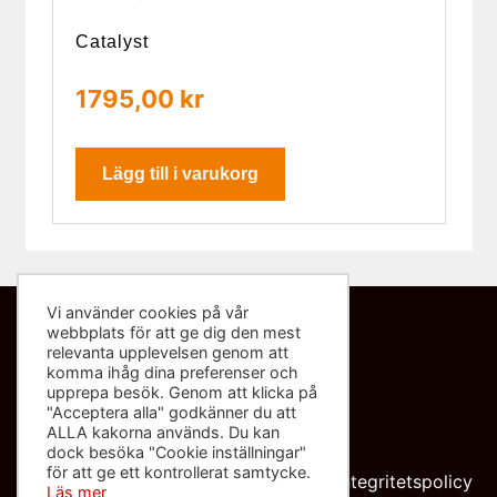
Catalyst
1795,00
kr
Lägg till i varukorg
Vi använder cookies på vår
webbplats för att ge dig den mest
Kontakta oss
relevanta upplevelsen genom att
komma ihåg dina preferenser och
info@sliponbutiken.se
upprepa besök. Genom att klicka på
"Acceptera alla" godkänner du att
0708-423272
ALLA kakorna används. Du kan
dock besöka "Cookie inställningar"
Org nr: 559091-8602
för att ge ett kontrollerat samtycke.
Integritetspolicy
Läs mer