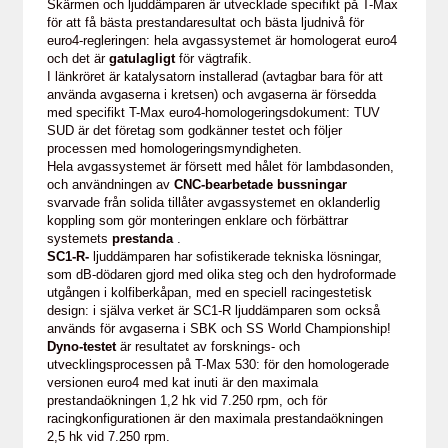
Skärmen och ljuddämparen är utvecklade specifikt på T-Max
för att få bästa prestandaresultat och bästa ljudnivå för
euro4-regleringen: hela avgassystemet är homologerat euro4
och det är
gatulagligt
för vägtrafik.
I länkröret är katalysatorn installerad (avtagbar bara för att
använda avgaserna i kretsen) och avgaserna är försedda
med specifikt T-Max euro4-homologeringsdokument: TUV
SUD är det företag som godkänner testet och följer
processen med homologeringsmyndigheten.
Hela avgassystemet är försett med hålet för lambdasonden,
och användningen av
CNC-bearbetade bussningar
svarvade från solida tillåter avgassystemet en oklanderlig
koppling som gör monteringen enklare och förbättrar
systemets
prestanda
.
SC1-R-
ljuddämparen har sofistikerade tekniska lösningar,
som dB-dödaren gjord med olika steg och den hydroformade
utgången i kolfiberkåpan, med en speciell racingestetisk
design: i själva verket är SC1-R ljuddämparen som också
används för avgaserna i SBK och SS World Championship!
Dyno-testet
är resultatet av forsknings- och
utvecklingsprocessen på T-Max 530: för den homologerade
versionen euro4 med kat inuti är den maximala
prestandaökningen 1,2 hk vid 7.250 rpm, och för
racingkonfigurationen är den maximala prestandaökningen
2,5 hk vid 7.250 rpm.