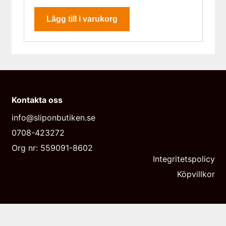
Lägg till i varukorg
Kontakta oss
info@sliponbutiken.se
0708-423272
Org nr: 559091-8602
Integritetspolicy
Köpvillkor