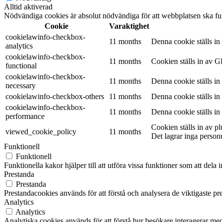
Alltid aktiverad
Nödvändiga cookies är absolut nödvändiga för att webbplatsen ska fu
Cookie
Varaktighet
cookielawinfo-checkbox-
11 months
Denna cookie ställs i
analytics
cookielawinfo-checkbox-
11 months
Cookien ställs in av G
functional
cookielawinfo-checkbox-
11 months
Denna cookie ställs i
necessary
cookielawinfo-checkbox-others
11 months
Denna cookie ställs i
cookielawinfo-checkbox-
11 months
Denna cookie ställs i
performance
Cookien ställs in av 
viewed_cookie_policy
11 months
Det lagrar inga person
Funktionell
Funktionell
Funktionella kakor hjälper till att utföra vissa funktioner som att del
Prestanda
Prestanda
Prestandacookies används för att förstå och analysera de viktigaste pr
Analytics
Analytics
Analytiska cookies används för att förstå hur besökare interagerar med