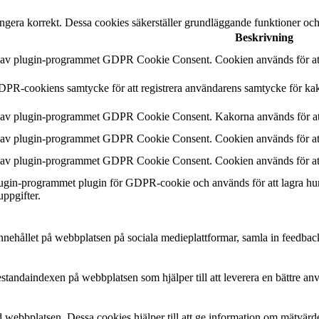
ngera korrekt. Dessa cookies säkerställer grundläggande funktioner oc
Beskrivning
n av plugin-programmet GDPR Cookie Consent. Cookien används för att 
DPR-cookiens samtycke för att registrera användarens samtycke för kak
n av plugin-programmet GDPR Cookie Consent. Kakorna används för att
n av plugin-programmet GDPR Cookie Consent. Cookien används för att 
n av plugin-programmet GDPR Cookie Consent. Cookien används för att 
plugin-programmet plugin för GDPR-cookie och används för att lagra hu
uppgifter.
a innehållet på webbplatsen på sociala medieplattformar, samla in feedbac
estandaindexen på webbplatsen som hjälper till att leverera en bättre a
 webbplatsen. Dessa cookies hjälper till att ge information om mätvärde