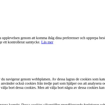
nta upplevelsen genom att komma ihåg dina preferenser och upprepa be
e ett kontrollerat samtycke.
Läs mer
är du navigerar genom webbplatsen. Av dessa lagras de cookies som kate
 använder också cookies från tredje part som hjälper oss att analysera 
 välja bort dessa cookies. Men att välja bort några av dessa cookies kan
ngera korrekt. Dessa cookies säkerställer grundläggande funktioner oc