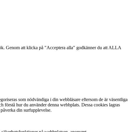
sök. Genom att klicka på "Acceptera alla" godkänner du att ALLA
goriseras som nödvändiga i din webbläsare eftersom de är väsentliga
och förstå hur du använder denna webbplats. Dessa cookies lagras
 påverka din surfupplevelse.
h säkerhetsfunktioner på webbplatsen, anonymt.