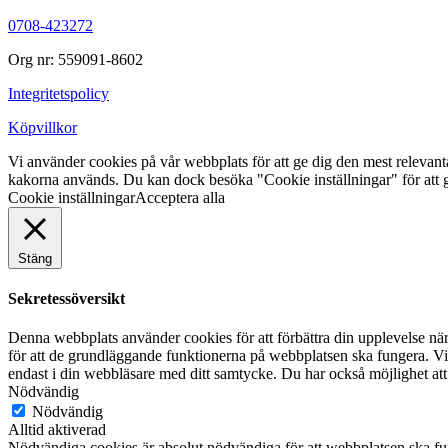
0708-423272
Org nr: 559091-8602
Integritetspolicy
Köpvillkor
Vi använder cookies på vår webbplats för att ge dig den mest releva
kakorna används. Du kan dock besöka "Cookie inställningar" för att g
Cookie inställningar
Acceptera alla
Stäng
Sekretessöversikt
Denna webbplats använder cookies för att förbättra din upplevelse n
för att de grundläggande funktionerna på webbplatsen ska fungera. Vi
endast i din webbläsare med ditt samtycke. Du har också möjlighet att
Nödvändig
Nödvändig
Alltid aktiverad
Nödvändiga cookies är absolut nödvändiga för att webbplatsen ska fu