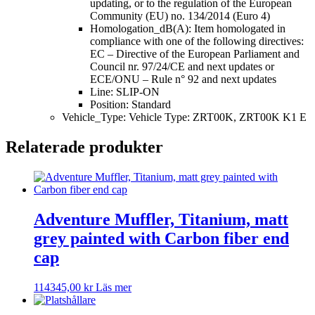
updating, or to the regulation of the European
Community (EU) no. 134/2014 (Euro 4)
Homologation_dB(A): Item homologated in
compliance with one of the following directives:
EC – Directive of the European Parliament and
Council nr. 97/24/CE and next updates or
ECE/ONU – Rule n° 92 and next updates
Line: SLIP-ON
Position: Standard
Vehicle_Type: Vehicle Type: ZRT00K, ZRT00K K1 E
Relaterade produkter
Adventure Muffler, Titanium, matt
grey painted with Carbon fiber end
cap
114345,00
kr
Läs mer