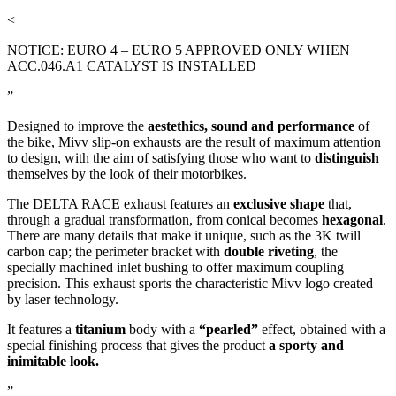
<
NOTICE: EURO 4 – EURO 5 APPROVED ONLY WHEN
ACC.046.A1 CATALYST IS INSTALLED
”
Designed to improve the
aestethics, sound and performance
of
the bike, Mivv slip-on exhausts are the result of maximum attention
to design, with the aim of satisfying those who want to
distinguish
themselves by the look of their motorbikes.
The DELTA RACE exhaust features an
exclusive shape
that,
through a gradual transformation, from conical becomes
hexagonal
.
There are many details that make it unique, such as the 3K twill
carbon cap; the perimeter bracket with
double riveting
, the
specially machined inlet bushing to offer maximum coupling
precision. This exhaust sports the characteristic Mivv logo created
by laser technology.
It features a
titanium
body with a
“pearled”
effect, obtained with a
special finishing process that gives the product
a sporty and
inimitable look.
”