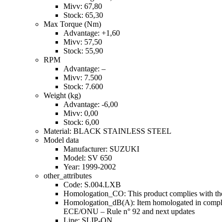
Mivv: 67,80
Stock: 65,30
Max Torque (Nm)
Advantage: +1,60
Mivv: 57,50
Stock: 55,90
RPM
Advantage: –
Mivv: 7.500
Stock: 7.600
Weight (kg)
Advantage: -6,00
Mivv: 0,00
Stock: 6,00
Material: BLACK STAINLESS STEEL
Model data
Manufacturer: SUZUKI
Model: SV 650
Year: 1999-2002
other_attributes
Code: S.004.LXB
Homologation_CO: This product complies with the s
Homologation_dB(A): Item homologated in complian
ECE/ONU – Rule n° 92 and next updates
Line: SLIP-ON