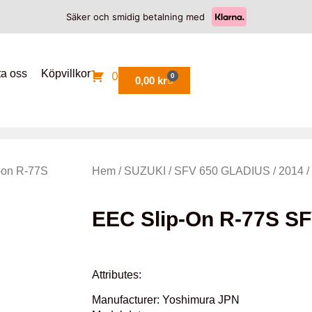
Säker och smidig betalning med
ta oss
Köpvillkor
0
0
0,00
kr
-on R-77S
Hem
/
SUZUKI
/
SFV 650 GLADIUS
/
2014
/
EEC Slip-On R-77S S
Attributes:
Manufacturer: Yoshimura JPN