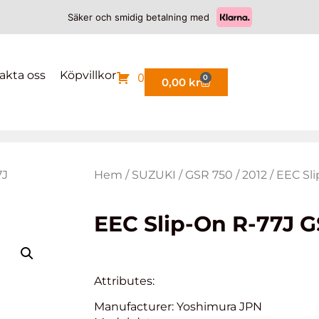
Säker och smidig betalning med
akta oss
Köpvillkor
0
0
0,00
kr
7J
Hem
/
SUZUKI
/
GSR 750
/
2012
/ EEC Sl
EEC Slip-On R-77J G
Attributes:
Manufacturer: Yoshimura JPN