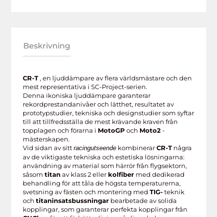
Beskrivning
CR-T
, en ljuddämpare av flera världsmästare och den
mest representativa i SC-Project-serien.
Denna ikoniska ljuddämpare garanterar
rekordprestandanivåer och lätthet, resultatet av
prototypstudier, tekniska och designstudier som syftar
till att tillfredsställa de mest krävande kraven från
topplagen och förarna i
MotoGP
och
Moto2
-
mästerskapen.
Vid sidan av sitt
kombinerar
CR-T
några
racingutseende
av de viktigaste tekniska och estetiska lösningarna:
användning av material som härrör från flygsektorn,
såsom
titan
av klass 2 eller
kolfiber
med dedikerad
behandling för att tåla de högsta temperaturerna,
svetsning av fästen och montering med
TIG-
teknik
och
titaninsatsbussningar
bearbetade av solida
kopplingar, som garanterar perfekta kopplingar från