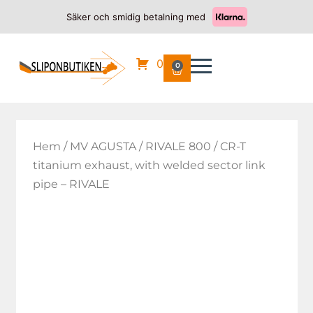
Säker och smidig betalning med
0
0
Hem
/
MV AGUSTA
/
RIVALE 800
/ CR-T
titanium exhaust, with welded sector link
pipe – RIVALE