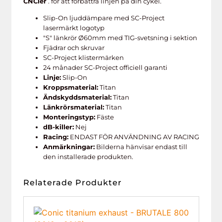
CNCler
. för att förbättra linjen på din cykel.
Slip-On ljuddämpare med SC-Project
lasermärkt logotyp
"S" länkrör Ø60mm med TIG-svetsning i sektion
Fjädrar och skruvar
SC-Project klistermärken
24 månader SC-Project officiell garanti
Linje:
Slip-On
Kroppsmaterial:
Titan
Ändskyddsmaterial:
Titan
Länkrörsmaterial:
Titan
Monteringstyp:
Fäste
dB-killer:
Nej
Racing:
ENDAST FÖR ANVÄNDNING AV RACING
Anmärkningar:
Bilderna hänvisar endast till
den installerade produkten.
Relaterade Produkter