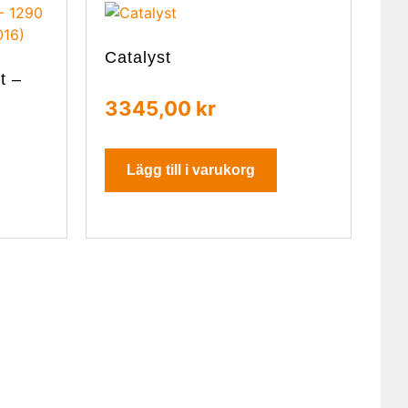
Catalyst
t –
3345,00
kr
Lägg till i varukorg