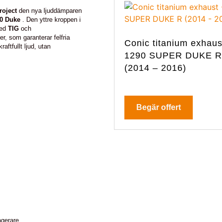
roject
den nya ljuddämparen
0 Duke
. Den yttre kroppen i
med
TIG
och
r, som garanterar felfria
Conic titanium exhaus
raftfullt ljud, utan
1290 SUPER DUKE R
(2014 – 2016)
Begär offert
agerare.