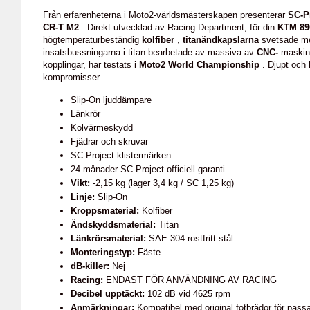
Från erfarenheterna i Moto2-världsmästerskapen presenterar
SC-P
CR-T M2
. Direkt utvecklad av Racing Department, för din
KTM 89
högtemperaturbeständig
kolfiber
,
titanändkapslarna
svetsade 
insatsbussningarna i titan bearbetade av massiva av
CNC-
maskine
kopplingar, har testats i
Moto2 World Championship
. Djupt och k
kompromisser.
Slip-On ljuddämpare
Länkrör
Kolvärmeskydd
Fjädrar och skruvar
SC-Project klistermärken
24 månader SC-Project officiell garanti
Vikt:
-2,15 kg (lager 3,4 kg / SC 1,25 kg)
Linje:
Slip-On
Kroppsmaterial:
Kolfiber
Ändskyddsmaterial:
Titan
Länkrörsmaterial:
SAE 304 rostfritt stål
Monteringstyp:
Fäste
dB-killer:
Nej
Racing:
ENDAST FÖR ANVÄNDNING AV RACING
Decibel upptäckt:
102 dB vid 4625 rpm
Anmärkningar:
Kompatibel med original fotbrädor för pass