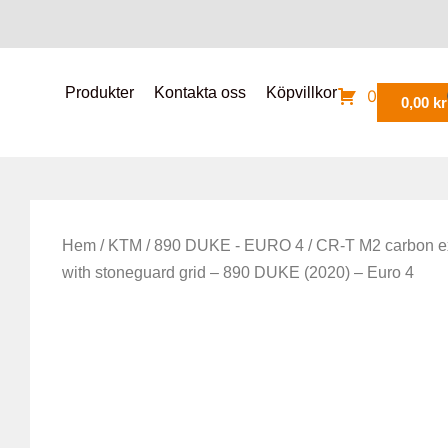
Produkter
Kontakta oss
Köpvillkor
0
0,00
kr
Hem
/
KTM
/
890 DUKE - EURO 4
/ CR-T M2 carbon e
with stoneguard grid – 890 DUKE (2020) – Euro 4