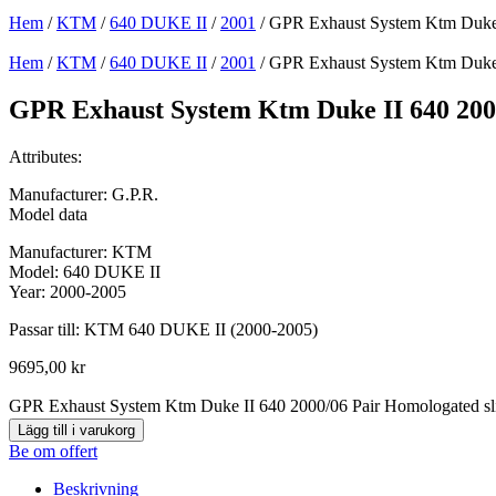
Hem
/
KTM
/
640 DUKE II
/
2001
/ GPR Exhaust System Ktm Duke I
Hem
/
KTM
/
640 DUKE II
/
2001
/ GPR Exhaust System Ktm Duke I
GPR Exhaust System Ktm Duke II 640 2000
Attributes:
Manufacturer: G.P.R.
Model data
Manufacturer: KTM
Model: 640 DUKE II
Year: 2000-2005
Passar till: KTM 640 DUKE II (2000-2005)
9695,00
kr
GPR Exhaust System Ktm Duke II 640 2000/06 Pair Homologated sl
Lägg till i varukorg
Be om offert
Beskrivning