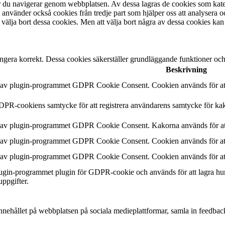
är du navigerar genom webbplatsen. Av dessa lagras de cookies som kate
 använder också cookies från tredje part som hjälper oss att analysera 
 välja bort dessa cookies. Men att välja bort några av dessa cookies kan
ngera korrekt. Dessa cookies säkerställer grundläggande funktioner oc
Beskrivning
n av plugin-programmet GDPR Cookie Consent. Cookien används för att 
DPR-cookiens samtycke för att registrera användarens samtycke för kak
n av plugin-programmet GDPR Cookie Consent. Kakorna används för att
n av plugin-programmet GDPR Cookie Consent. Cookien används för att 
n av plugin-programmet GDPR Cookie Consent. Cookien används för att 
plugin-programmet plugin för GDPR-cookie och används för att lagra hu
uppgifter.
a innehållet på webbplatsen på sociala medieplattformar, samla in feedbac