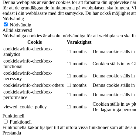
Denna webbplats använder cookies för att förbättra din upplevelse n
för att de grundläggande funktionerna på webbplatsen ska fungera. Vi
endast i din webbläsare med ditt samtycke. Du har också möjlighet att
Nödvändig
Nödvändig
Alltid aktiverad
Nödvändiga cookies är absolut nödvändiga för att webbplatsen ska fu
Cookie
Varaktighet
cookielawinfo-checkbox-
11 months
Denna cookie ställs i
analytics
cookielawinfo-checkbox-
11 months
Cookien ställs in av G
functional
cookielawinfo-checkbox-
11 months
Denna cookie ställs i
necessary
cookielawinfo-checkbox-others
11 months
Denna cookie ställs i
cookielawinfo-checkbox-
11 months
Denna cookie ställs i
performance
Cookien ställs in av 
viewed_cookie_policy
11 months
Det lagrar inga person
Funktionell
Funktionell
Funktionella kakor hjälper till att utföra vissa funktioner som att del
Prestanda