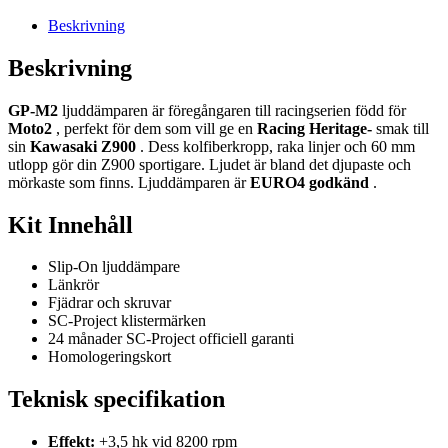
Beskrivning
Beskrivning
GP-M2
ljuddämparen är föregångaren till racingserien född för
Moto2
, perfekt för dem som vill ge en
Racing Heritage-
smak till
sin
Kawasaki Z900
. Dess kolfiberkropp, raka linjer och 60 mm
utlopp gör din Z900 sportigare. Ljudet är bland det djupaste och
mörkaste som finns. Ljuddämparen är
EURO4 godkänd
.
Kit Innehåll
Slip-On ljuddämpare
Länkrör
Fjädrar och skruvar
SC-Project klistermärken
24 månader SC-Project officiell garanti
Homologeringskort
Teknisk specifikation
Effekt:
+3,5 hk vid 8200 rpm