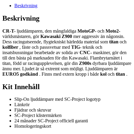
Beskrivning
Beskrivning
CR-T-
ljuddämparen, den mångfaldiga
MotoGP-
och
Moto2-
världsmästaren, gör
Kawasaki Z900
mer aggressiv än någonsin.
Dess racingutseende, flygtekniskt härledda material som
titan
och
kolfiber
, fäste och passsvetsar med
TIG-
teknik och
insatsbussningar bearbetade av solida av
CNC-
maskiner, gör den
till den bästa på marknaden för din Kawasaki. Flambrytarnätet i
titan, född ur racingupplevelsen, gör din
Z900s
dyrbara ljuddämpare
ännu mer. Ljudet är så extremt som möjligt. Ljuddämparen är
EURO5 godkänd
. Finns med extern kropp i både
kol
och
titan
.
Kit Innehåll
Slip-On ljuddämpare med SC-Project logotyp
Länkrör
Fjädrar och skruvar
SC-Project klistermärken
24 månader SC-Project officiell garanti
Homologeringskort