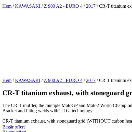
Hem
/
KAWASAKI
/
Z 900 A2 - EURO 4
/
2017
/ CR-T titanium ex
Hem
/
KAWASAKI
/
Z 900 A2 - EURO 4
/
2017
/ CR-T titanium ex
CR-T titanium exhaust, with stoneguard g
The CR-T muffler, the multiple MotoGP and Moto2 World Champion, ma
Bracket and fitting welds with T.I.G. technology…
CR-T titanium exhaust, with stoneguard grid (WITHOUT carbon heat
Begär offert