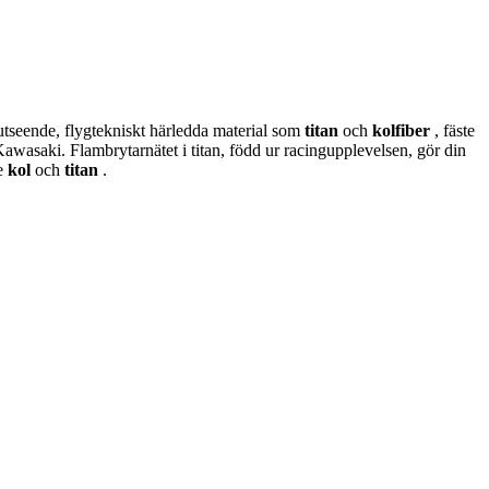
tseende, flygtekniskt härledda material som
titan
och
kolfiber
, fäste
awasaki. Flambrytarnätet i titan, född ur racingupplevelsen, gör din
de
kol
och
titan
.