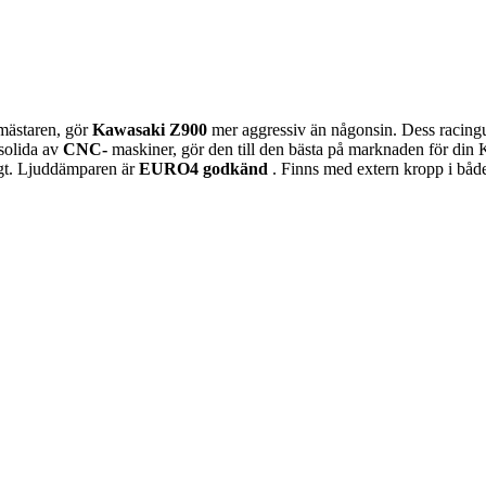
mästaren, gör
Kawasaki Z900
mer aggressiv än någonsin. Dess racingu
solida av
CNC-
maskiner, gör den till den bästa på marknaden för din K
igt. Ljuddämparen är
EURO4 godkänd
. Finns med extern kropp i bå