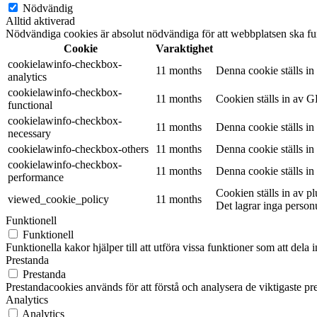
Nödvändig
Alltid aktiverad
Nödvändiga cookies är absolut nödvändiga för att webbplatsen ska fu
Cookie
Varaktighet
cookielawinfo-checkbox-
11 months
Denna cookie ställs i
analytics
cookielawinfo-checkbox-
11 months
Cookien ställs in av G
functional
cookielawinfo-checkbox-
11 months
Denna cookie ställs i
necessary
cookielawinfo-checkbox-others
11 months
Denna cookie ställs i
cookielawinfo-checkbox-
11 months
Denna cookie ställs i
performance
Cookien ställs in av 
viewed_cookie_policy
11 months
Det lagrar inga person
Funktionell
Funktionell
Funktionella kakor hjälper till att utföra vissa funktioner som att del
Prestanda
Prestanda
Prestandacookies används för att förstå och analysera de viktigaste pr
Analytics
Analytics