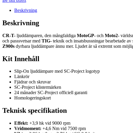
Be om offert
Beskrivning
Beskrivning
CR-T-
ljuddämparen, den mångfaldiga
MotoGP-
och
Moto2-
världs
och passsvetsar med
TIG-
teknik och insatsbussningar bearbetade av 
Z900s
dyrbara ljuddämpare ännu mer. Ljudet är så extremt som möjl
Kit Innehåll
Slip-On ljuddämpare med SC-Project logotyp
Länkrör
Fjädrar och skruvar
SC-Project klistermärken
24 månader SC-Project officiell garanti
Homologeringskort
Teknisk specifikation
Effekt:
+3,9 hk vid 9000 rpm
Vridmoment:
+4,6 Nm vid 7500 rpm