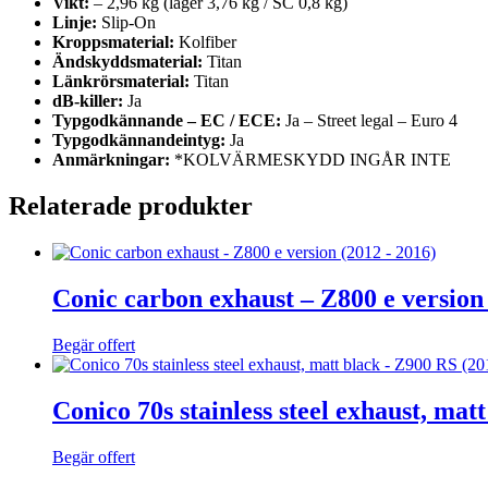
Vikt:
– 2,96 kg (lager 3,76 kg / SC 0,8 kg)
Linje:
Slip-On
Kroppsmaterial:
Kolfiber
Ändskyddsmaterial:
Titan
Länkrörsmaterial:
Titan
dB-killer:
Ja
Typgodkännande – EC / ECE:
Ja – Street legal – Euro 4
Typgodkännandeintyg:
Ja
Anmärkningar:
*KOLVÄRMESKYDD INGÅR INTE
Relaterade produkter
Conic carbon exhaust – Z800 e version
Begär offert
Conico 70s stainless steel exhaust, mat
Begär offert