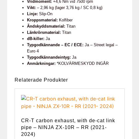
Vridmoment:
+4,6 Nm vid 7500 rpm
Vikt:
– 2,96 kg (lager 3,76 kg / SC 0,8 kg)
Linje:
Slip-On
Kroppsmaterial:
Kolfiber
Ändskyddsmaterial:
Titan
Länkrörsmaterial:
Titan
dB-killer:
Ja
Typgodkännande – EC / ECE:
Ja – Street legal –
Euro 4
Typgodkännandeintyg:
Ja
Anmärkningar:
*KOLVÄRMESKYDD INGÅR
Relaterade Produkter
CR-T carbon exhaust, with de-cat link
pipe – NINJA ZX-10R – RR (2021-
2024)