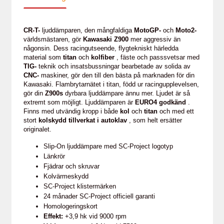
CR-T-
ljuddämparen, den mångfaldiga
MotoGP-
och
Moto2-
världsmästaren, gör
Kawasaki Z900
mer aggressiv än
någonsin. Dess racingutseende, flygtekniskt härledda
material som
titan
och
kolfiber
, fäste och passsvetsar med
TIG-
teknik och insatsbussningar bearbetade av solida av
CNC-
maskiner, gör den till den bästa på marknaden för din
Kawasaki. Flambrytarnätet i titan, född ur racingupplevelsen,
gör din
Z900s
dyrbara ljuddämpare ännu mer. Ljudet är så
extremt som möjligt. Ljuddämparen är
EURO4 godkänd
.
Finns med utvändig kropp i både
kol
och
titan
och med ett
stort
kolskydd tillverkat i autoklav
, som helt ersätter
originalet.
Slip-On ljuddämpare med SC-Project logotyp
Länkrör
Fjädrar och skruvar
Kolvärmeskydd
SC-Project klistermärken
24 månader SC-Project officiell garanti
Homologeringskort
Effekt:
+3,9 hk vid 9000 rpm