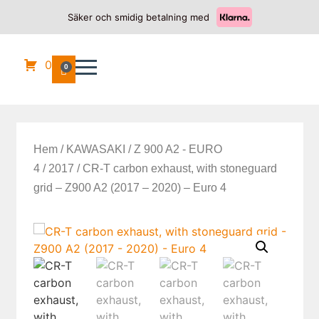
Säker och smidig betalning med
0
0
Hem
/
KAWASAKI
/
Z 900 A2 - EURO
4
/
2017
/ CR-T carbon exhaust, with stoneguard
grid – Z900 A2 (2017 – 2020) – Euro 4