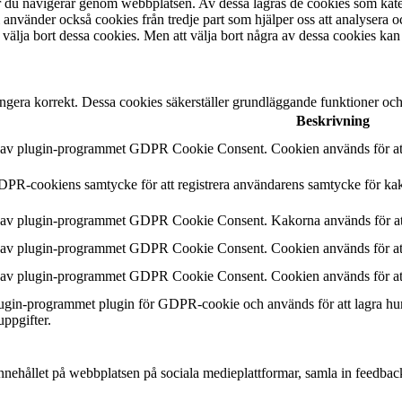
är du navigerar genom webbplatsen. Av dessa lagras de cookies som kate
 använder också cookies från tredje part som hjälper oss att analysera 
 välja bort dessa cookies. Men att välja bort några av dessa cookies kan
ngera korrekt. Dessa cookies säkerställer grundläggande funktioner oc
Beskrivning
n av plugin-programmet GDPR Cookie Consent. Cookien används för att 
DPR-cookiens samtycke för att registrera användarens samtycke för kak
n av plugin-programmet GDPR Cookie Consent. Kakorna används för att
n av plugin-programmet GDPR Cookie Consent. Cookien används för att 
n av plugin-programmet GDPR Cookie Consent. Cookien används för att 
plugin-programmet plugin för GDPR-cookie och används för att lagra hu
uppgifter.
a innehållet på webbplatsen på sociala medieplattformar, samla in feedbac