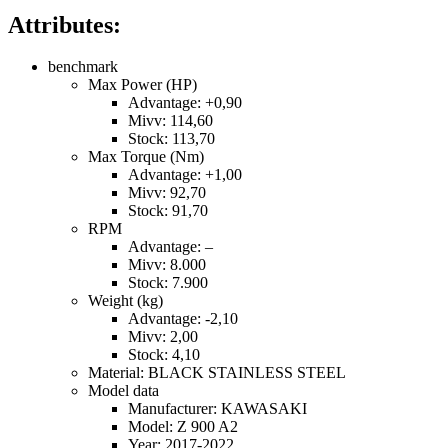
Attributes:
benchmark
Max Power (HP)
Advantage: +0,90
Mivv: 114,60
Stock: 113,70
Max Torque (Nm)
Advantage: +1,00
Mivv: 92,70
Stock: 91,70
RPM
Advantage: –
Mivv: 8.000
Stock: 7.900
Weight (kg)
Advantage: -2,10
Mivv: 2,00
Stock: 4,10
Material: BLACK STAINLESS STEEL
Model data
Manufacturer: KAWASAKI
Model: Z 900 A2
Year: 2017-2022