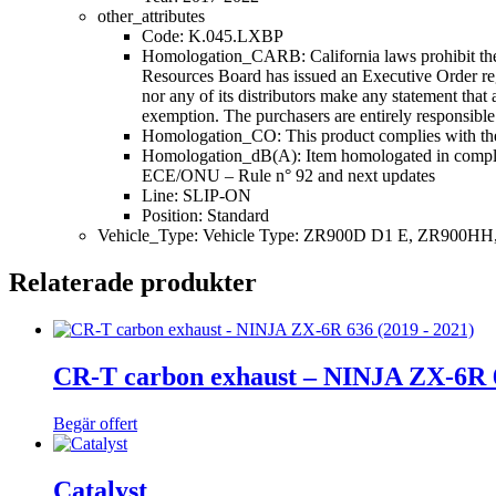
other_attributes
Code: K.045.LXBP
Homologation_CARB: California laws prohibit the us
Resources Board has issued an Executive Order reg
nor any of its distributors make any statement that
exemption. The purchasers are entirely responsible
Homologation_CO: This product complies with the s
Homologation_dB(A): Item homologated in complian
ECE/ONU – Rule n° 92 and next updates
Line: SLIP-ON
Position: Standard
Vehicle_Type: Vehicle Type: ZR900D D1 E, ZR900
Relaterade produkter
CR-T carbon exhaust – NINJA ZX-6R 6
Begär offert
Catalyst