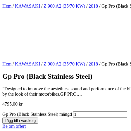
Hem
/
KAWASAKI
/
Z 900 A2 (35/70 KW)
/
2018
/ Gp Pro (Black S
Hem
/
KAWASAKI
/
Z 900 A2 (35/70 KW)
/
2018
/ Gp Pro (Black S
Gp Pro (Black Stainless Steel)
”Designed to improve the aestethics, sound and performance of the bik
by the look of their motorbikes.GP PRO,…
4795,00
kr
Gp Pro (Black Stainless Steel) mängd
Lägg till i varukorg
Be om offert