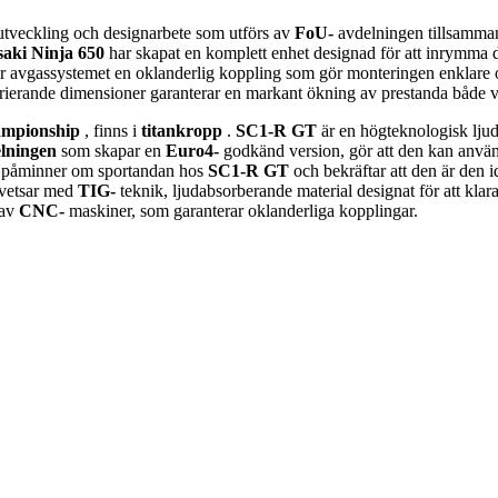
, utveckling och designarbete som utförs av
FoU-
avdelningen tillsamma
aki Ninja 650
har skapat en komplett enhet designad för att inrymma d
er avgassystemet en oklanderlig koppling som gör monteringen enklare oc
 varierande dimensioner garanterar en markant ökning av prestanda båd
ampionship
, finns i
titankropp
.
SC1-R GT
är en högteknologisk lju
lningen
som skapar en
Euro4-
godkänd version, gör att den kan anvä
 påminner om sportandan hos
SC1-R GT
och bekräftar att den är den 
svetsar med
TIG-
teknik, ljudabsorberande material designat för att kl
 av
CNC-
maskiner, som garanterar oklanderliga kopplingar.