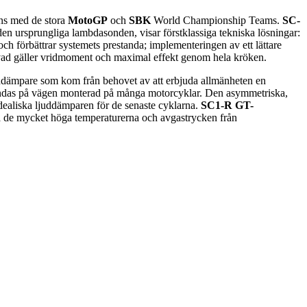
ns med de stora
MotoGP
och
SBK
World Championship Teams.
SC-
en ursprungliga lambdasonden, visar förstklassiga tekniska lösningar:
h förbättrar systemets prestanda; implementeringen av ett lättare
e vad gäller vridmoment och maximal effekt genom hela kröken.
ddämpare som kom från behovet av att erbjuda allmänheten en
ndas på vägen monterad på många motorcyklar. Den asymmetriska,
idealiska ljuddämparen för de senaste cyklarna.
SC1-R GT-
ara de mycket höga temperaturerna och avgastrycken från