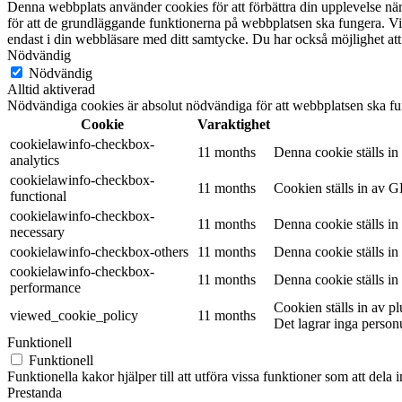
Denna webbplats använder cookies för att förbättra din upplevelse n
för att de grundläggande funktionerna på webbplatsen ska fungera. Vi
endast i din webbläsare med ditt samtycke. Du har också möjlighet att
Nödvändig
Nödvändig
Alltid aktiverad
Nödvändiga cookies är absolut nödvändiga för att webbplatsen ska fu
Cookie
Varaktighet
cookielawinfo-checkbox-
11 months
Denna cookie ställs i
analytics
cookielawinfo-checkbox-
11 months
Cookien ställs in av G
functional
cookielawinfo-checkbox-
11 months
Denna cookie ställs i
necessary
cookielawinfo-checkbox-others
11 months
Denna cookie ställs i
cookielawinfo-checkbox-
11 months
Denna cookie ställs i
performance
Cookien ställs in av 
viewed_cookie_policy
11 months
Det lagrar inga person
Funktionell
Funktionell
Funktionella kakor hjälper till att utföra vissa funktioner som att del
Prestanda