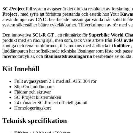
SC-Project
full system avgaser är det direkta resultatet av forskning
Project
, med syfte att förbättra prestanda och estetik hos Your
Kawas
användningen av
CNC-
bearbetade bussningar vända från solid tillåt
system säkerställer bättre cykelåkbarhet. Tillverkningen av rör med
Den innovativa
SC1-R GT
, ett riktmärke för
Superbike World Ch
produkt med en
racing
själ, men som, tack vare arbete från
FoU-avde
kantiga och rena rombformen, tillsammans med ändlocket
i kolfiber
,
ljuddämparen har sofistikerade tekniska lösningar som fäste och pass
racermotorcyklar, och
titaninsatsbussningarna
bearbetade av solida
Kit Innehåll
Fullt avgassystem 2-1 med stål AISI 304 rör
Slip-On ljuddämpare
Fjädrar och skruvar
SC-Project klistermärken
24 månader SC-Project officiell garanti
Homologeringskort
Teknisk specifikation