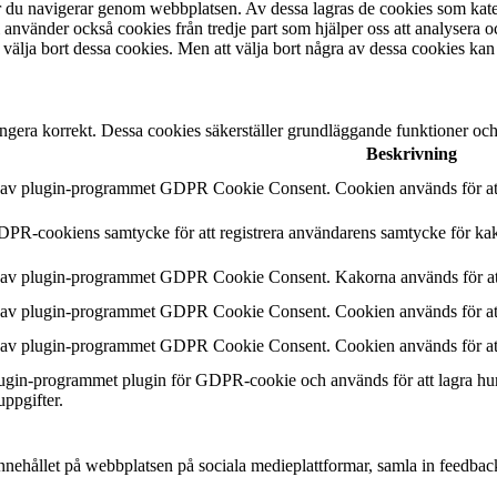
är du navigerar genom webbplatsen. Av dessa lagras de cookies som kate
 använder också cookies från tredje part som hjälper oss att analysera 
 välja bort dessa cookies. Men att välja bort några av dessa cookies kan
ngera korrekt. Dessa cookies säkerställer grundläggande funktioner oc
Beskrivning
n av plugin-programmet GDPR Cookie Consent. Cookien används för att 
DPR-cookiens samtycke för att registrera användarens samtycke för kak
n av plugin-programmet GDPR Cookie Consent. Kakorna används för att
n av plugin-programmet GDPR Cookie Consent. Cookien används för att 
n av plugin-programmet GDPR Cookie Consent. Cookien används för att 
plugin-programmet plugin för GDPR-cookie och används för att lagra hu
uppgifter.
a innehållet på webbplatsen på sociala medieplattformar, samla in feedbac