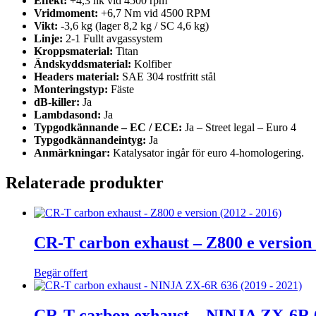
Effekt:
+4,3 hk vid 4500 rpm
Vridmoment:
+6,7 Nm vid 4500 RPM
Vikt:
-3,6 kg (lager 8,2 kg / SC 4,6 kg)
Linje:
2-1 Fullt avgassystem
Kroppsmaterial:
Titan
Ändskyddsmaterial:
Kolfiber
Headers material:
SAE 304 rostfritt stål
Monteringstyp:
Fäste
dB-killer:
Ja
Lambdasond:
Ja
Typgodkännande – EC / ECE:
Ja – Street legal – Euro 4
Typgodkännandeintyg:
Ja
Anmärkningar:
Katalysator ingår för euro 4-homologering.
Relaterade produkter
CR-T carbon exhaust – Z800 e version 
Begär offert
CR-T carbon exhaust – NINJA ZX-6R 6