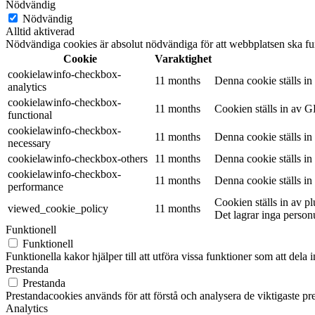
Nödvändig
Nödvändig
Alltid aktiverad
Nödvändiga cookies är absolut nödvändiga för att webbplatsen ska fu
Cookie
Varaktighet
cookielawinfo-checkbox-
11 months
Denna cookie ställs i
analytics
cookielawinfo-checkbox-
11 months
Cookien ställs in av G
functional
cookielawinfo-checkbox-
11 months
Denna cookie ställs i
necessary
cookielawinfo-checkbox-others
11 months
Denna cookie ställs i
cookielawinfo-checkbox-
11 months
Denna cookie ställs i
performance
Cookien ställs in av 
viewed_cookie_policy
11 months
Det lagrar inga person
Funktionell
Funktionell
Funktionella kakor hjälper till att utföra vissa funktioner som att del
Prestanda
Prestanda
Prestandacookies används för att förstå och analysera de viktigaste pr
Analytics