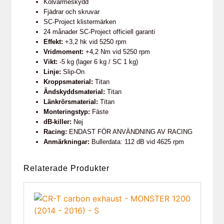
Kolvärmeskydd
Fjädrar och skruvar
SC-Project klistermärken
24 månader SC-Project officiell garanti
Effekt:
+3,2 hk vid 5250 rpm
Vridmoment:
+4,2 Nm vid 5250 rpm
Vikt:
-5 kg (lager 6 kg / SC 1 kg)
Linje:
Slip-On
Kroppsmaterial:
Titan
Ändskyddsmaterial:
Titan
Länkrörsmaterial:
Titan
Monteringstyp:
Fäste
dB-killer:
Nej
Racing:
ENDAST FÖR ANVÄNDNING AV RACING
Anmärkningar:
Bullerdata: 112 dB vid 4625 rpm
Relaterade Produkter