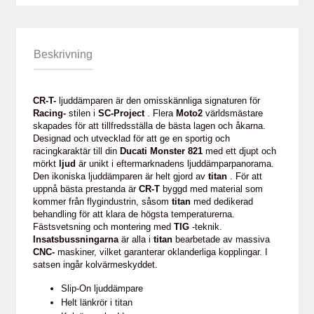
Beskrivning
CR-T-
ljuddämparen är den omisskännliga signaturen för
Racing-
stilen i
SC-Project
. Flera
Moto2
världsmästare
skapades för att tillfredsställa de bästa lagen och åkarna.
Designad och utvecklad för att ge en sportig och
racingkaraktär till din
Ducati Monster 821
med ett djupt och
mörkt
ljud
är unikt i eftermarknadens ljuddämparpanorama.
Den ikoniska ljuddämparen är helt gjord av
titan
. För att
uppnå bästa prestanda är
CR-T
byggd med material som
kommer från flygindustrin, såsom
titan
med dedikerad
behandling för att klara de högsta temperaturerna.
Fästsvetsning och montering med
TIG
-teknik.
Insatsbussningarna
är alla i
titan
bearbetade av massiva
CNC-
maskiner, vilket garanterar oklanderliga kopplingar. I
satsen ingår kolvärmeskyddet.
Slip-On ljuddämpare
Helt länkrör i titan