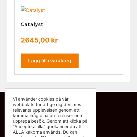
Catalyst
2645,00
kr
Lägg till i varukorg
Vi använder cookies på vår
webbplats för att ge dig den mest
Kontakta oss
relevanta upplevelsen genom att
komma ihåg dina preferenser och
info@sliponbutiken.se
upprepa besök. Genom att klicka på
"Acceptera alla" godkänner du att
0708-423272
ALLA kakorna används. Du kan