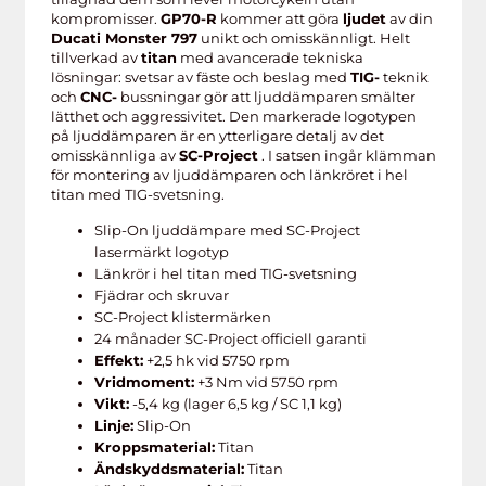
kompromisser.
GP70-R
kommer att göra
ljudet
av din
Ducati Monster 797
unikt och omisskännligt. Helt
tillverkad av
titan
med avancerade tekniska
lösningar: svetsar av fäste och beslag med
TIG-
teknik
och
CNC-
bussningar gör att ljuddämparen smälter
lätthet och aggressivitet. Den markerade logotypen
på ljuddämparen är en ytterligare detalj av det
omisskännliga av
SC-Project
. I satsen ingår klämman
för montering av ljuddämparen och länkröret i hel
titan med TIG-svetsning.
Slip-On ljuddämpare med SC-Project
lasermärkt logotyp
Länkrör i hel titan med TIG-svetsning
Fjädrar och skruvar
SC-Project klistermärken
24 månader SC-Project officiell garanti
Effekt:
+2,5 hk vid 5750 rpm
Vridmoment:
+3 Nm vid 5750 rpm
Vikt:
-5,4 kg (lager 6,5 kg / SC 1,1 kg)
Linje:
Slip-On
Kroppsmaterial:
Titan
Ändskyddsmaterial:
Titan