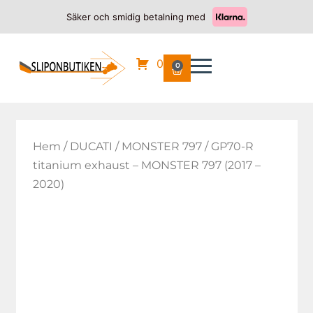
Säker och smidig betalning med
0
0
Hem
/
DUCATI
/
MONSTER 797
/ GP70-R
titanium exhaust – MONSTER 797 (2017 –
2020)