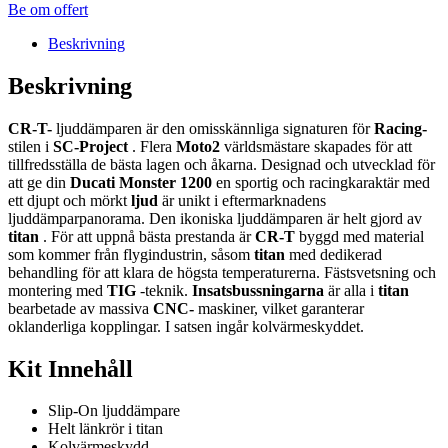
Be om offert
Beskrivning
Beskrivning
CR-T-
ljuddämparen är den omisskännliga signaturen för
Racing-
stilen i
SC-Project
. Flera
Moto2
världsmästare skapades för att
tillfredsställa de bästa lagen och åkarna. Designad och utvecklad för
att ge din
Ducati Monster 1200
en sportig och racingkaraktär med
ett djupt och mörkt
ljud
är unikt i eftermarknadens
ljuddämparpanorama. Den ikoniska ljuddämparen är helt gjord av
titan
. För att uppnå bästa prestanda är
CR-T
byggd med material
som kommer från flygindustrin, såsom
titan
med dedikerad
behandling för att klara de högsta temperaturerna. Fästsvetsning och
montering med
TIG
-teknik.
Insatsbussningarna
är alla i
titan
bearbetade av massiva
CNC-
maskiner, vilket garanterar
oklanderliga kopplingar. I satsen ingår kolvärmeskyddet.
Kit Innehåll
Slip-On ljuddämpare
Helt länkrör i titan
Kolvärmeskydd