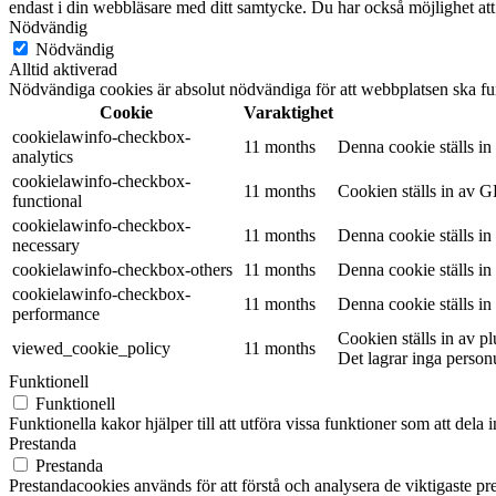
endast i din webbläsare med ditt samtycke. Du har också möjlighet att
Nödvändig
Nödvändig
Alltid aktiverad
Nödvändiga cookies är absolut nödvändiga för att webbplatsen ska fu
Cookie
Varaktighet
cookielawinfo-checkbox-
11 months
Denna cookie ställs i
analytics
cookielawinfo-checkbox-
11 months
Cookien ställs in av G
functional
cookielawinfo-checkbox-
11 months
Denna cookie ställs i
necessary
cookielawinfo-checkbox-others
11 months
Denna cookie ställs i
cookielawinfo-checkbox-
11 months
Denna cookie ställs i
performance
Cookien ställs in av 
viewed_cookie_policy
11 months
Det lagrar inga person
Funktionell
Funktionell
Funktionella kakor hjälper till att utföra vissa funktioner som att del
Prestanda
Prestanda
Prestandacookies används för att förstå och analysera de viktigaste pr