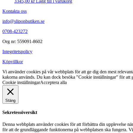
3345,00
kr
Lägg till i varukorg
Kontakta oss
info@sliponbutiken.se
0708-423272
Org nr: 559091-8602
Integritetspolicy
Köpvillkor
Vi använder cookies på vår webbplats för att ge dig den mest releva
kakorna används. Du kan dock besöka "Cookie inställningar" för att g
Cookie inställningar
Acceptera alla
Stäng
Sekretessöversikt
Denna webbplats använder cookies för att förbättra din upplevelse n
för att de grundläggande funktionerna på webbplatsen ska fungera. Vi