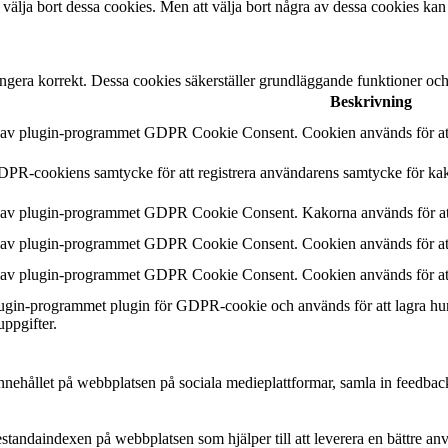
 välja bort dessa cookies. Men att välja bort några av dessa cookies kan
ngera korrekt. Dessa cookies säkerställer grundläggande funktioner oc
Beskrivning
n av plugin-programmet GDPR Cookie Consent. Cookien används för att 
DPR-cookiens samtycke för att registrera användarens samtycke för kak
n av plugin-programmet GDPR Cookie Consent. Kakorna används för att
n av plugin-programmet GDPR Cookie Consent. Cookien används för att 
n av plugin-programmet GDPR Cookie Consent. Cookien används för att 
plugin-programmet plugin för GDPR-cookie och används för att lagra hu
uppgifter.
a innehållet på webbplatsen på sociala medieplattformar, samla in feedbac
estandaindexen på webbplatsen som hjälper till att leverera en bättre a