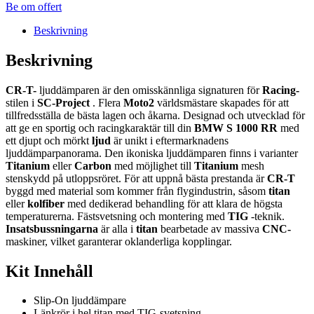
Be om offert
Beskrivning
Beskrivning
CR-T-
ljuddämparen är den omisskännliga signaturen för
Racing-
stilen i
SC-Project
. Flera
Moto2
världsmästare skapades för att
tillfredsställa de bästa lagen och åkarna. Designad och utvecklad för
att ge en sportig och racingkaraktär till din
BMW S 1000 RR
med
ett djupt och mörkt
ljud
är unikt i eftermarknadens
ljuddämparpanorama. Den ikoniska ljuddämparen finns i varianter
Titanium
eller
Carbon
med möjlighet till
Titanium
mesh
stenskydd på utloppsröret. För att uppnå bästa prestanda är
CR-T
byggd med material som kommer från flygindustrin, såsom
titan
eller
kolfiber
med dedikerad behandling för att klara de högsta
temperaturerna. Fästsvetsning och montering med
TIG
-teknik.
Insatsbussningarna
är alla i
titan
bearbetade av massiva
CNC-
maskiner, vilket garanterar oklanderliga kopplingar.
Kit Innehåll
Slip-On ljuddämpare
Länkrör i hel titan med TIG-svetsning