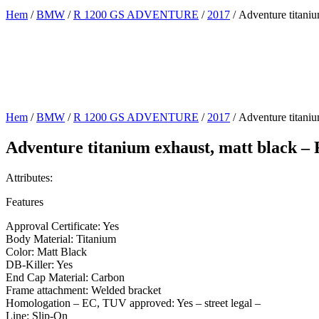
Hem
/
BMW
/
R 1200 GS ADVENTURE
/
2017
/ Adventure titan
Hem
/
BMW
/
R 1200 GS ADVENTURE
/
2017
/ Adventure titan
Adventure titanium exhaust, matt black 
Attributes:
Features
Approval Certificate: Yes
Body Material: Titanium
Color: Matt Black
DB-Killer: Yes
End Cap Material: Carbon
Frame attachment: Welded bracket
Homologation – EC, TUV approved: Yes – street legal –
Line: Slip-On