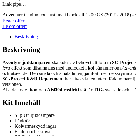
Link pipe…
Adventure titanium exhaust, matt black - R 1200 GS (2017 - 20
Begär offert
Be om offert
Beskrivning
Beskrivning
Äventyrsljuddämparen
skapades av behovet att föra in
SC-Project
lera
effekt som tillsammans med ändlocket i
kol
påminner om
Advent
och utseende. Den smala och smala linjen, jämfört med de skrymmande o
SC-Project R&D Department
har utvecklat en intern förkammare lj
versionen.
Alla delar av
titan
och
Aisi304 rostfritt stål
är
TIG-
svetsade och sk
Kit Innehåll
Slip-On ljuddämpare
Länkrör
Kolvärmeskydd ingår
Fjädrar och skruvar