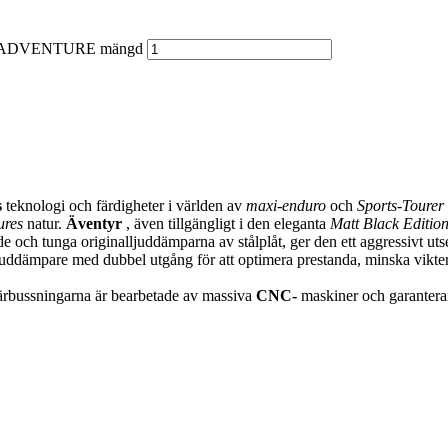
18) - ADVENTURE mängd
s
teknologi och färdigheter i världen av
maxi-enduro
och
Sports-Tourer
ures
natur.
Äventyr
, även tillgängligt i den eleganta
Matt Black Editio
ch tunga originalljuddämparna av stålplåt, ger den ett aggressivt utsee
uddämpare med dubbel utgång för att optimera prestanda, minska vikten
ärbussningarna är bearbetade av massiva
CNC-
maskiner och garanterar