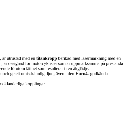
, är utrustad med en
titankropp
berikad med lasermärkning med en
n
, är designad för motorcyklister som är uppmärksamma på prestanda
nde förutom lätthet som resulterar i ren åkglädje.
 och ge ett omisskännligt ljud, även i den
Euro4-
godkända
 oklanderliga kopplingar.