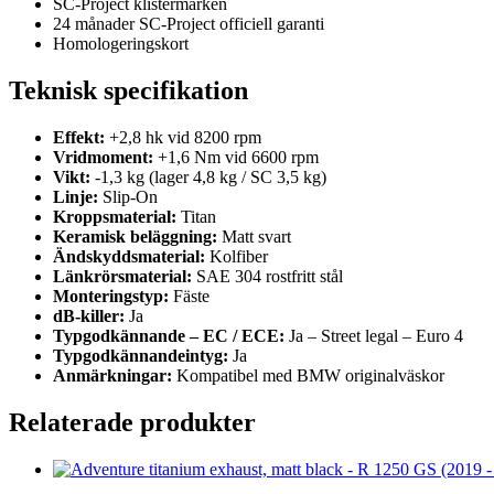
SC-Project klistermärken
24 månader SC-Project officiell garanti
Homologeringskort
Teknisk specifikation
Effekt:
+2,8 hk vid 8200 rpm
Vridmoment:
+1,6 Nm vid 6600 rpm
Vikt:
-1,3 kg (lager 4,8 kg / SC 3,5 kg)
Linje:
Slip-On
Kroppsmaterial:
Titan
Keramisk beläggning:
Matt svart
Ändskyddsmaterial:
Kolfiber
Länkrörsmaterial:
SAE 304 rostfritt stål
Monteringstyp:
Fäste
dB-killer:
Ja
Typgodkännande – EC / ECE:
Ja – Street legal – Euro 4
Typgodkännandeintyg:
Ja
Anmärkningar:
Kompatibel med BMW originalväskor
Relaterade produkter