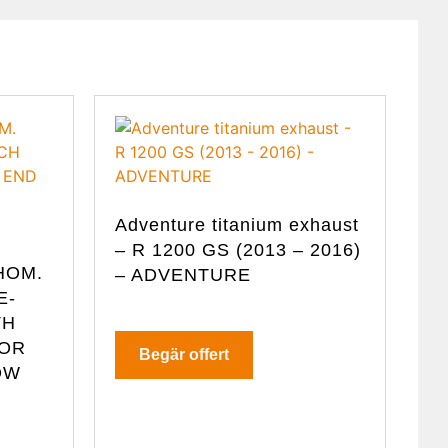
Adventure titanium exhaust
– R 1200 GS (2013 – 2016)
HOM.
– ADVENTURE
E-
TH
FOR
Begär offert
OW