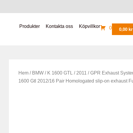
Produkter
Kontakta oss
Köpvillkor
0
0,00
kr
Hem
/
BMW
/
K 1600 GTL
/
2011
/ GPR Exhaust Syst
1600 Gtl 2012/16 Pair Homologated slip-on exhaust F