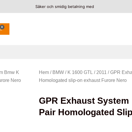
Säker och smidig betalning med
0
em Bmw K
Hem
/
BMW
/
K 1600 GTL
/
2011
/ GPR Exha
urore Nero
Homologated slip-on exhaust Furore Nero
GPR Exhaust System 
Pair Homologated Sli