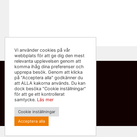
Vi använder cookies på vår
webbplats för att ge dig den mest
relevanta upplevelsen genom att
komma ihåg dina preferenser och
upprepa besök. Genom att klicka
på "Acceptera alla" godkänner du
Kontakta oss
att ALLA kakorna används. Du kan
dock besöka "Cookie inställningar"
info@sliponbutiken.se
för att ge ett kontrollerat
0708-423272
samtycke.
Läs mer
Org nr: 559091-8602
Cookie inställningar
Acceptera alla