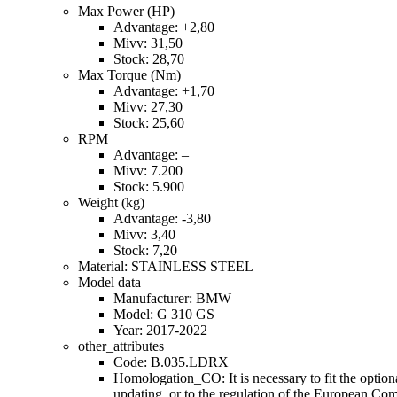
Max Power (HP)
Advantage: +2,80
Mivv: 31,50
Stock: 28,70
Max Torque (Nm)
Advantage: +1,70
Mivv: 27,30
Stock: 25,60
RPM
Advantage: –
Mivv: 7.200
Stock: 5.900
Weight (kg)
Advantage: -3,80
Mivv: 3,40
Stock: 7,20
Material: STAINLESS STEEL
Model data
Manufacturer: BMW
Model: G 310 GS
Year: 2017-2022
other_attributes
Code: B.035.LDRX
Homologation_CO: It is necessary to fit the option
updating, or to the regulation of the European C