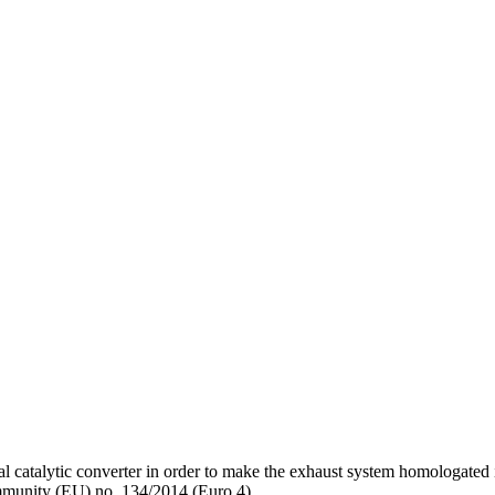
al catalytic converter in order to make the exhaust system homologated 
ommunity (EU) no. 134/2014 (Euro 4)