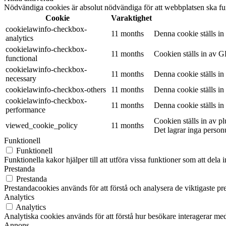
Nödvändiga cookies är absolut nödvändiga för att webbplatsen ska fu
Cookie
Varaktighet
cookielawinfo-checkbox-
11 months
Denna cookie ställs i
analytics
cookielawinfo-checkbox-
11 months
Cookien ställs in av G
functional
cookielawinfo-checkbox-
11 months
Denna cookie ställs i
necessary
cookielawinfo-checkbox-others
11 months
Denna cookie ställs i
cookielawinfo-checkbox-
11 months
Denna cookie ställs i
performance
Cookien ställs in av 
viewed_cookie_policy
11 months
Det lagrar inga person
Funktionell
Funktionell
Funktionella kakor hjälper till att utföra vissa funktioner som att del
Prestanda
Prestanda
Prestandacookies används för att förstå och analysera de viktigaste pr
Analytics
Analytics
Analytiska cookies används för att förstå hur besökare interagerar med
Annons