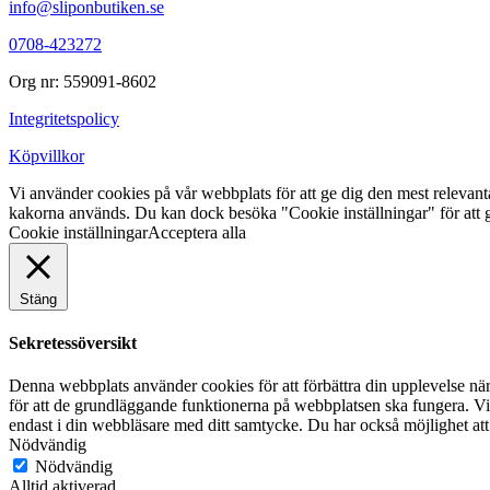
info@sliponbutiken.se
0708-423272
Org nr: 559091-8602
Integritetspolicy
Köpvillkor
Vi använder cookies på vår webbplats för att ge dig den mest releva
kakorna används. Du kan dock besöka "Cookie inställningar" för att g
Cookie inställningar
Acceptera alla
Stäng
Sekretessöversikt
Denna webbplats använder cookies för att förbättra din upplevelse n
för att de grundläggande funktionerna på webbplatsen ska fungera. Vi
endast i din webbläsare med ditt samtycke. Du har också möjlighet att
Nödvändig
Nödvändig
Alltid aktiverad