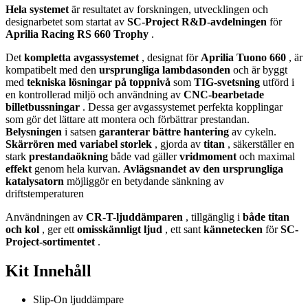
Hela systemet
är resultatet av forskningen, utvecklingen och
designarbetet som startat av
SC-Project R&D-avdelningen
för
Aprilia Racing RS 660 Trophy
.
Det
kompletta avgassystemet
, designat för
Aprilia Tuono 660
, är
kompatibelt med den
ursprungliga lambdasonden
och är byggt
med
tekniska lösningar på toppnivå
som
TIG-svetsning
utförd i
en kontrollerad miljö och användning av
CNC-bearbetade
billetbussningar
. Dessa ger avgassystemet perfekta kopplingar
som gör det lättare att montera och förbättrar prestandan.
Belysningen
i satsen
garanterar
bättre
hantering
av cykeln.
Skärrören med variabel storlek
, gjorda av
titan
, säkerställer en
stark
prestandaökning
både vad gäller
vridmoment
och maximal
effekt
genom hela kurvan.
Avlägsnandet av den ursprungliga
katalysatorn
möjliggör en betydande sänkning av
driftstemperaturen
Användningen av
CR-T-ljuddämparen
, tillgänglig i
både titan
och kol
, ger ett
omisskännligt ljud
, ett sant
kännetecken
för
SC-
Project-sortimentet
.
Kit Innehåll
Slip-On ljuddämpare