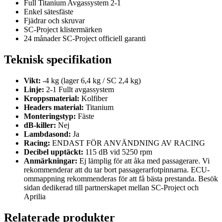
Full Titanium Avgassystem 2-1
Enkel sätesfäste
Fjädrar och skruvar
SC-Project klistermärken
24 månader SC-Project officiell garanti
Teknisk specifikation
Vikt:
-4 kg (lager 6,4 kg / SC 2,4 kg)
Linje:
2-1 Fullt avgassystem
Kroppsmaterial:
Kolfiber
Headers material:
Titanium
Monteringstyp:
Fäste
dB-killer:
Nej
Lambdasond:
Ja
Racing:
ENDAST FÖR ANVÄNDNING AV RACING
Decibel upptäckt:
115 dB vid 5250 rpm
Anmärkningar:
Ej lämplig för att åka med passagerare. Vi
rekommenderar att du tar bort passagerarfotpinnarna. ECU-
ommappning rekommenderas för att få bästa prestanda. Besök
sidan dedikerad till partnerskapet mellan SC-Project och
Aprilia
Relaterade produkter