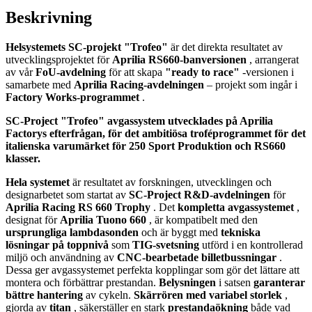
Beskrivning
Helsystemets SC-projekt "Trofeo"
är det direkta resultatet av
utvecklingsprojektet för
Aprilia RS660-banversionen
, arrangerat
av vår
FoU-avdelning
för att skapa
"ready to race"
-versionen i
samarbete med
Aprilia Racing-avdelningen
– projekt som ingår i
Factory Works-programmet
.
SC-Project "Trofeo" avgassystem utvecklades på Aprilia
Factorys efterfrågan, för det ambitiösa troféprogrammet för det
italienska varumärket för 250 Sport Produktion och RS660
klasser.
Hela systemet
är resultatet av forskningen, utvecklingen och
designarbetet som startat av
SC-Project R&D-avdelningen
för
Aprilia Racing RS 660 Trophy
. Det
kompletta avgassystemet
,
designat för
Aprilia Tuono 660
, är kompatibelt med den
ursprungliga lambdasonden
och är byggt med
tekniska
lösningar på toppnivå
som
TIG-svetsning
utförd i en kontrollerad
miljö och användning av
CNC-bearbetade billetbussningar
.
Dessa ger avgassystemet perfekta kopplingar som gör det lättare att
montera och förbättrar prestandan.
Belysningen
i satsen
garanterar
bättre
hantering
av cykeln.
Skärrören med variabel storlek
,
gjorda av
titan
, säkerställer en stark
prestandaökning
både vad