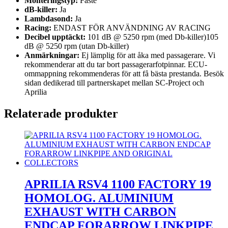
Monteringstyp:
Fäste
dB-killer:
Ja
Lambdasond:
Ja
Racing:
ENDAST FÖR ANVÄNDNING AV RACING
Decibel upptäckt:
101 dB @ 5250 rpm (med Db-killer)105
dB @ 5250 rpm (utan Db-killer)
Anmärkningar:
Ej lämplig för att åka med passagerare. Vi
rekommenderar att du tar bort passagerarfotpinnar. ECU-
ommappning rekommenderas för att få bästa prestanda. Besök
sidan dedikerad till partnerskapet mellan SC-Project och
Aprilia
Relaterade produkter
APRILIA RSV4 1100 FACTORY 19
HOMOLOG. ALUMINIUM
EXHAUST WITH CARBON
ENDCAP FORARROW LINKPIPE