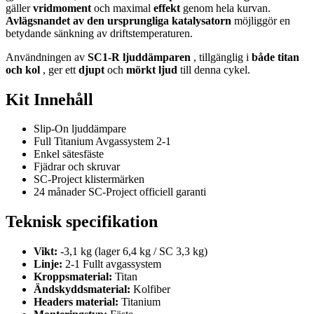
gäller
vridmoment
och maximal
effekt
genom hela kurvan.
Avlägsnandet av den ursprungliga katalysatorn
möjliggör en
betydande sänkning av driftstemperaturen.
Användningen av
SC1-R ljuddämparen
, tillgänglig i
både titan
och kol
, ger ett
djupt
och
mörkt ljud
till denna cykel.
Kit Innehåll
Slip-On ljuddämpare
Full Titanium Avgassystem 2-1
Enkel sätesfäste
Fjädrar och skruvar
SC-Project klistermärken
24 månader SC-Project officiell garanti
Teknisk specifikation
Vikt:
-3,1 kg (lager 6,4 kg / SC 3,3 kg)
Linje:
2-1 Fullt avgassystem
Kroppsmaterial:
Titan
Ändskyddsmaterial:
Kolfiber
Headers material:
Titanium