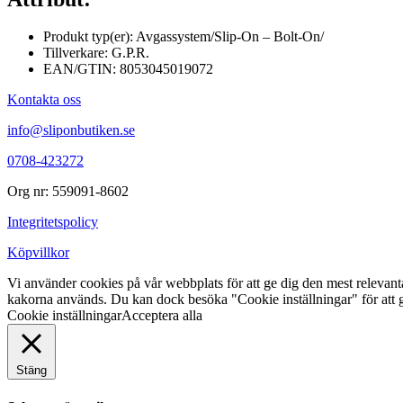
Produkt typ(er): Avgassystem/Slip-On – Bolt-On/
Tillverkare: G.P.R.
EAN/GTIN: 8053045019072
Kontakta oss
info@sliponbutiken.se
0708-423272
Org nr: 559091-8602
Integritetspolicy
Köpvillkor
Vi använder cookies på vår webbplats för att ge dig den mest releva
kakorna används. Du kan dock besöka "Cookie inställningar" för att g
Cookie inställningar
Acceptera alla
Stäng