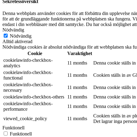
Sekretessöversikt
Denna webbplats använder cookies för att förbättra din upplevelse n
för att de grundläggande funktionerna på webbplatsen ska fungera. Vi
endast i din webbläsare med ditt samtycke. Du har också möjlighet att
Nödvändig
Nödvändig
Alltid aktiverad
Nödvändiga cookies är absolut nödvändiga för att webbplatsen ska fu
Cookie
Varaktighet
cookielawinfo-checkbox-
11 months
Denna cookie ställs i
analytics
cookielawinfo-checkbox-
11 months
Cookien ställs in av G
functional
cookielawinfo-checkbox-
11 months
Denna cookie ställs i
necessary
cookielawinfo-checkbox-others
11 months
Denna cookie ställs i
cookielawinfo-checkbox-
11 months
Denna cookie ställs i
performance
Cookien ställs in av 
viewed_cookie_policy
11 months
Det lagrar inga person
Funktionell
Funktionell