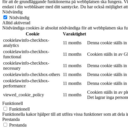
för att de grundläggande funktionerna på webbplatsen ska fungera. Vi
endast i din webbläsare med ditt samtycke. Du har också möjlighet att
Nödvändig
Nödvändig
Alltid aktiverad
Nödvändiga cookies är absolut nödvändiga för att webbplatsen ska fu
Cookie
Varaktighet
cookielawinfo-checkbox-
11 months
Denna cookie ställs i
analytics
cookielawinfo-checkbox-
11 months
Cookien ställs in av G
functional
cookielawinfo-checkbox-
11 months
Denna cookie ställs i
necessary
cookielawinfo-checkbox-others
11 months
Denna cookie ställs i
cookielawinfo-checkbox-
11 months
Denna cookie ställs i
performance
Cookien ställs in av 
viewed_cookie_policy
11 months
Det lagrar inga person
Funktionell
Funktionell
Funktionella kakor hjälper till att utföra vissa funktioner som att del
Prestanda
Prestanda