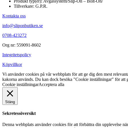
Produkt typ(er): Avgassystem/Slip-On – Bolt-On/
Tillverkare: G.P.R.
Kontakta oss
info@sliponbutiken.se
0708-423272
Org nr: 559091-8602
Integritetspolicy
Köpvillkor
Vi använder cookies på vår webbplats för att ge dig den mest releva
kakorna används. Du kan dock besöka "Cookie inställningar" för att g
Cookie inställningar
Acceptera alla
Stäng
Sekretessöversikt
Denna webbplats använder cookies för att förbättra din upplevelse n