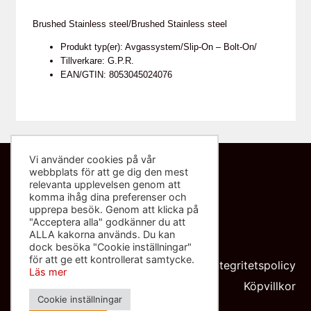
Brushed Stainless steel/Brushed Stainless steel
Produkt typ(er): Avgassystem/Slip-On – Bolt-On/
Tillverkare: G.P.R.
EAN/GTIN: 8053045024076
Vi använder cookies på vår
webbplats för att ge dig den mest
Kontakta oss
relevanta upplevelsen genom att
komma ihåg dina preferenser och
info@sliponbutiken.se
upprepa besök. Genom att klicka på
"Acceptera alla" godkänner du att
0708-423272
ALLA kakorna används. Du kan
dock besöka "Cookie inställningar"
Org nr: 559091-8602
för att ge ett kontrollerat samtycke.
Integritetspolicy
Läs mer
Köpvillkor
Cookie inställningar