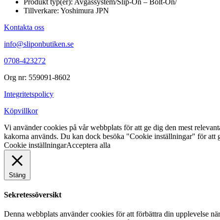
Produkt typ(er): Avgassystem/Slip-On – Bolt-On/
Tillverkare: Yoshimura JPN
Kontakta oss
info@sliponbutiken.se
0708-423272
Org nr: 559091-8602
Integritetspolicy
Köpvillkor
Vi använder cookies på vår webbplats för att ge dig den mest releva
kakorna används. Du kan dock besöka "Cookie inställningar" för att g
Cookie inställningar
Acceptera alla
Stäng
Sekretessöversikt
Denna webbplats använder cookies för att förbättra din upplevelse n