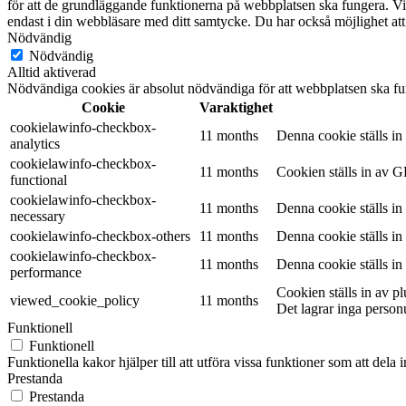
för att de grundläggande funktionerna på webbplatsen ska fungera. Vi
endast i din webbläsare med ditt samtycke. Du har också möjlighet att
Nödvändig
Nödvändig
Alltid aktiverad
Nödvändiga cookies är absolut nödvändiga för att webbplatsen ska fu
Cookie
Varaktighet
cookielawinfo-checkbox-
11 months
Denna cookie ställs i
analytics
cookielawinfo-checkbox-
11 months
Cookien ställs in av G
functional
cookielawinfo-checkbox-
11 months
Denna cookie ställs i
necessary
cookielawinfo-checkbox-others
11 months
Denna cookie ställs i
cookielawinfo-checkbox-
11 months
Denna cookie ställs i
performance
Cookien ställs in av 
viewed_cookie_policy
11 months
Det lagrar inga person
Funktionell
Funktionell
Funktionella kakor hjälper till att utföra vissa funktioner som att del
Prestanda
Prestanda