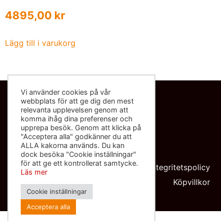
4895,00
kr
Lägg till i varukorg
Vi använder cookies på vår
webbplats för att ge dig den mest
Kontakta oss
relevanta upplevelsen genom att
komma ihåg dina preferenser och
info@sliponbutiken.se
upprepa besök. Genom att klicka på
"Acceptera alla" godkänner du att
0708-423272
ALLA kakorna används. Du kan
dock besöka "Cookie inställningar"
Org nr: 559091-8602
för att ge ett kontrollerat samtycke.
Integritetspolicy
Läs mer
Köpvillkor
Cookie inställningar
Acceptera alla