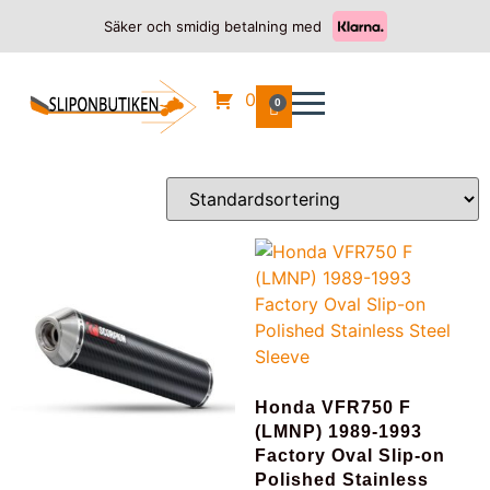
Säker och smidig betalning med
Hem
/
HONDA
/
VFR 750 F
/ 1989
1989
0
0
Visar alla 3 resultat
Honda VFR750 F
(LMNP) 1989-1993
Factory Oval Slip-on
Polished Stainless