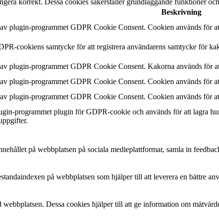
ngera korrekt. Dessa cookies säkerställer grundläggande funktioner oc
Beskrivning
n av plugin-programmet GDPR Cookie Consent. Cookien används för att 
DPR-cookiens samtycke för att registrera användarens samtycke för kak
n av plugin-programmet GDPR Cookie Consent. Kakorna används för att
n av plugin-programmet GDPR Cookie Consent. Cookien används för att 
n av plugin-programmet GDPR Cookie Consent. Cookien används för att 
plugin-programmet plugin för GDPR-cookie och används för att lagra hu
uppgifter.
a innehållet på webbplatsen på sociala medieplattformar, samla in feedbac
estandaindexen på webbplatsen som hjälper till att leverera en bättre a
 webbplatsen. Dessa cookies hjälper till att ge information om mätvärde