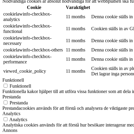
Nödvändiga cookies är absolut nödvändiga för att webbplatsen ska fu
Cookie
Varaktighet
cookielawinfo-checkbox-
11 months
Denna cookie ställs i
analytics
cookielawinfo-checkbox-
11 months
Cookien ställs in av G
functional
cookielawinfo-checkbox-
11 months
Denna cookie ställs i
necessary
cookielawinfo-checkbox-others
11 months
Denna cookie ställs i
cookielawinfo-checkbox-
11 months
Denna cookie ställs i
performance
Cookien ställs in av 
viewed_cookie_policy
11 months
Det lagrar inga person
Funktionell
Funktionell
Funktionella kakor hjälper till att utföra vissa funktioner som att del
Prestanda
Prestanda
Prestandacookies används för att förstå och analysera de viktigaste pr
Analytics
Analytics
Analytiska cookies används för att förstå hur besökare interagerar med
Annons