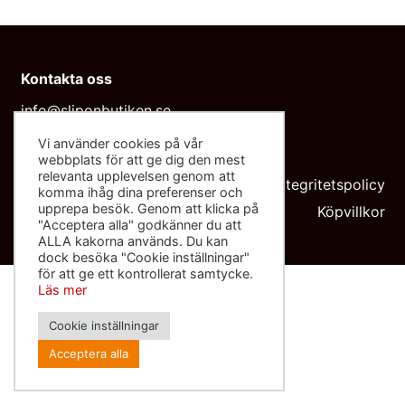
Kontakta oss
info@sliponbutiken.se
0708-423272
Vi använder cookies på vår
webbplats för att ge dig den mest
Org nr: 559091-8602
relevanta upplevelsen genom att
Integritetspolicy
komma ihåg dina preferenser och
upprepa besök. Genom att klicka på
Köpvillkor
"Acceptera alla" godkänner du att
ALLA kakorna används. Du kan
dock besöka "Cookie inställningar"
för att ge ett kontrollerat samtycke.
Läs mer
Cookie inställningar
Acceptera alla