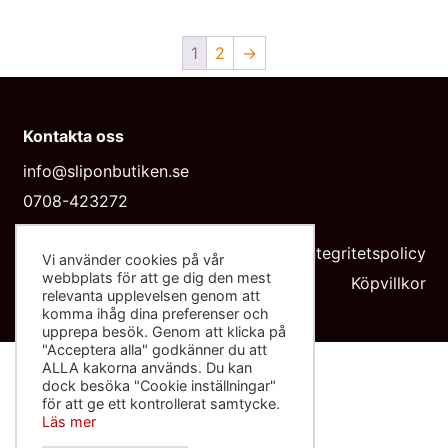
1
2
→
Kontakta oss
info@sliponbutiken.se
0708-423272
Org nr: 559091-8602
Integritetspolicy
Vi använder cookies på vår
webbplats för att ge dig den mest
Köpvillkor
relevanta upplevelsen genom att
komma ihåg dina preferenser och
upprepa besök. Genom att klicka på
"Acceptera alla" godkänner du att
ALLA kakorna används. Du kan
dock besöka "Cookie inställningar"
för att ge ett kontrollerat samtycke.
Läs mer