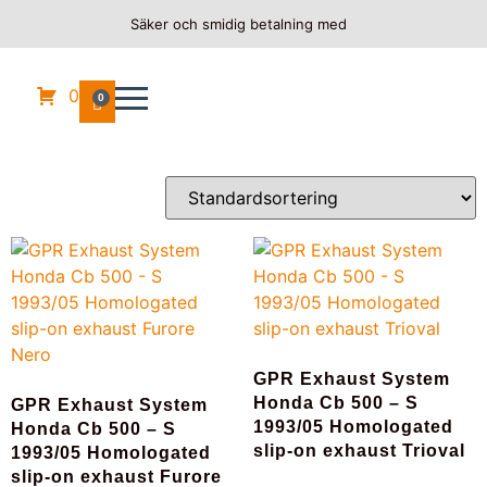
Säker och smidig betalning med
Hem
/
HONDA
/
CB 500 S
/ 1998
1998
0
0
Visar alla 4 resultat
GPR Exhaust System
Honda Cb 500 – S
GPR Exhaust System
1993/05 Homologated
Honda Cb 500 – S
slip-on exhaust Trioval
1993/05 Homologated
slip-on exhaust Furore