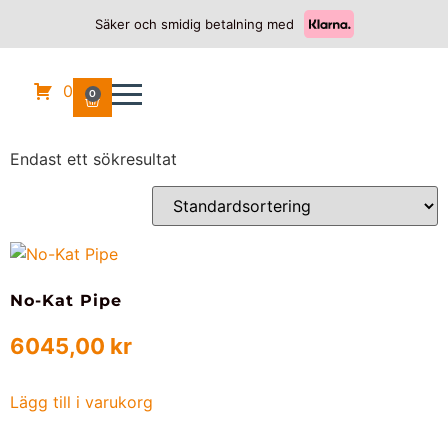
Säker och smidig betalning med
Hem
/
HARLEY DAVIDSON
/
ROAD GLIDE SPECIAL /
ULTRA 1868
/ 2019
0
2019
0
Endast ett sökresultat
No-Kat Pipe
6045,00
kr
Lägg till i varukorg