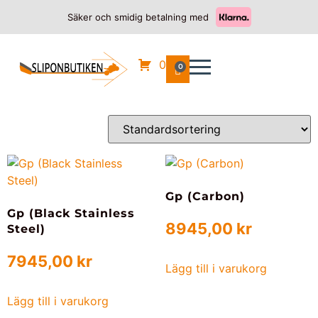
Säker och smidig betalning med
Hem
/
DUCATI
/
MONSTER S4R
/ 2003
2003
0
0
Visar alla 2 resultat
Gp (Carbon)
Gp (Black Stainless
8945,00
kr
Steel)
7945,00
kr
Lägg till i varukorg
Lägg till i varukorg