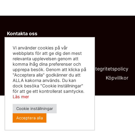
Kontakta oss
info@sliponbutiken.se
Vi använder cookies på vår
0708-423272
webbplats för att ge dig den mest
relevanta upplevelsen genom att
Org nr: 559091-8602
komma ihåg dina preferenser och
Integritetspolicy
upprepa besök. Genom att klicka på
"Acceptera alla" godkänner du att
Köpvillkor
ALLA kakorna används. Du kan
dock besöka "Cookie inställningar"
för att ge ett kontrollerat samtycke.
Läs mer
Cookie inställningar
Acceptera alla