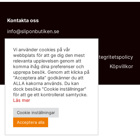
Kontakta oss
info@sliponbutiken.se
0708-423272
Vi använder cookies på vår
Org nr: 559091-8602
webbplats för att ge dig den mest
Integritetspolicy
relevanta upplevelsen genom att
Köpvillkor
komma ihåg dina preferenser och
upprepa besök. Genom att klicka på
"Acceptera alla" godkänner du att
ALLA kakorna används. Du kan
dock besöka "Cookie inställningar"
för att ge ett kontrollerat samtycke.
Läs mer
Cookie inställningar
Acceptera alla