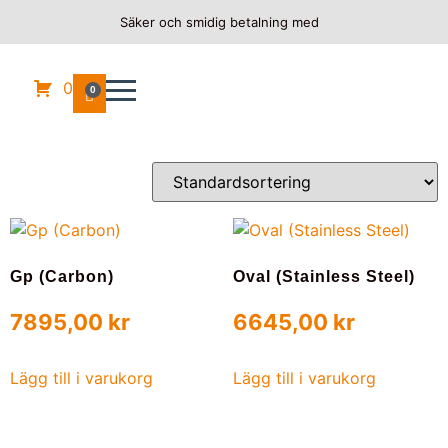
Säker och smidig betalning med
Hem
/
DUCATI
/
MONSTER 620
/ 2005
2005
0
0
Visar alla 2 resultat
Gp (Carbon)
Oval (Stainless Steel)
7895,00
kr
6645,00
kr
Lägg till i varukorg
Lägg till i varukorg