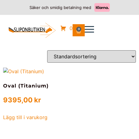
Säker och smidig betalning med
Hem
/
DUCATI
/
996
/ 1994
1994
0
0
Endast ett sökresultat
Oval (Titanium)
9395,00
kr
Lägg till i varukorg