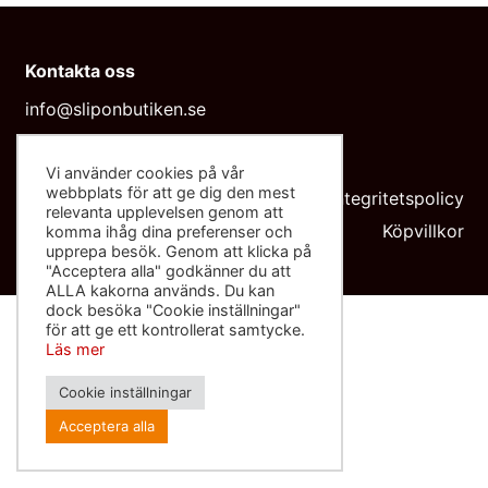
Kontakta oss
info@sliponbutiken.se
0708-423272
Vi använder cookies på vår
Org nr: 559091-8602
webbplats för att ge dig den mest
Integritetspolicy
relevanta upplevelsen genom att
Köpvillkor
komma ihåg dina preferenser och
upprepa besök. Genom att klicka på
"Acceptera alla" godkänner du att
ALLA kakorna används. Du kan
dock besöka "Cookie inställningar"
för att ge ett kontrollerat samtycke.
Läs mer
Cookie inställningar
Acceptera alla