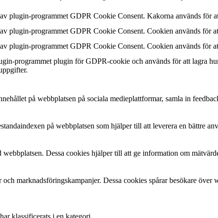
n av plugin-programmet GDPR Cookie Consent. Kakorna används för att
n av plugin-programmet GDPR Cookie Consent. Cookien används för att 
n av plugin-programmet GDPR Cookie Consent. Cookien används för att 
plugin-programmet plugin för GDPR-cookie och används för att lagra hu
uppgifter.
a innehållet på webbplatsen på sociala medieplattformar, samla in feedbac
estandaindexen på webbplatsen som hjälper till att leverera en bättre a
 webbplatsen. Dessa cookies hjälper till att ge information om mätvärde
 och marknadsföringskampanjer. Dessa cookies spårar besökare över web
r klassificerats i en kategori.