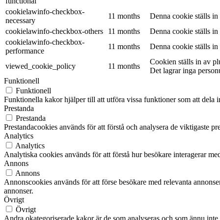
functional
cookielawinfo-checkbox-
11 months
Denna cookie ställs i
necessary
cookielawinfo-checkbox-others
11 months
Denna cookie ställs i
cookielawinfo-checkbox-
11 months
Denna cookie ställs i
performance
Cookien ställs in av 
viewed_cookie_policy
11 months
Det lagrar inga person
Funktionell
Funktionell
Funktionella kakor hjälper till att utföra vissa funktioner som att del
Prestanda
Prestanda
Prestandacookies används för att förstå och analysera de viktigaste pr
Analytics
Analytics
Analytiska cookies används för att förstå hur besökare interagerar med
Annons
Annons
Annonscookies används för att förse besökare med relevanta annonser
annonser.
Övrigt
Övrigt
Andra okategoriserade kakor är de som analyseras och som ännu inte ha