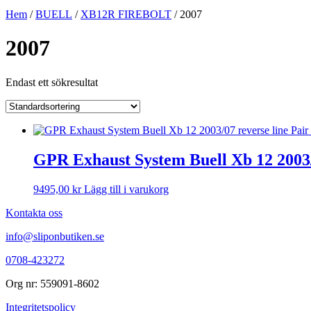
Hem
/
BUELL
/
XB12R FIREBOLT
/ 2007
2007
Endast ett sökresultat
GPR Exhaust System Buell Xb 12 2003/
9495,00
kr
Lägg till i varukorg
Kontakta oss
info@sliponbutiken.se
0708-423272
Org nr: 559091-8602
Integritetspolicy