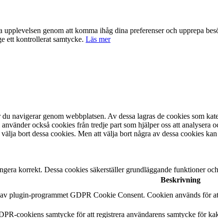
nta upplevelsen genom att komma ihåg dina preferenser och upprepa be
e ett kontrollerat samtycke.
Läs mer
är du navigerar genom webbplatsen. Av dessa lagras de cookies som kate
 använder också cookies från tredje part som hjälper oss att analysera 
 välja bort dessa cookies. Men att välja bort några av dessa cookies kan
ngera korrekt. Dessa cookies säkerställer grundläggande funktioner oc
Beskrivning
n av plugin-programmet GDPR Cookie Consent. Cookien används för att 
DPR-cookiens samtycke för att registrera användarens samtycke för kak