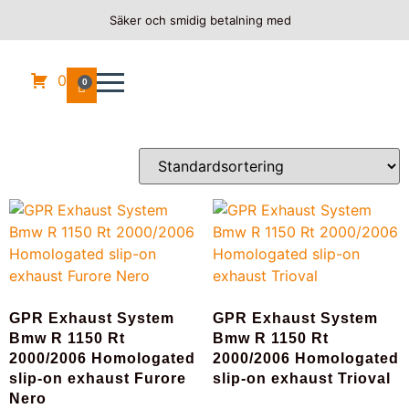
Säker och smidig betalning med
Hem
/
BMW
/
R 1150 RT
/ 2001
2001
0
0
Visar alla 4 resultat
GPR Exhaust System
GPR Exhaust System
Bmw R 1150 Rt
Bmw R 1150 Rt
2000/2006 Homologated
2000/2006 Homologated
slip-on exhaust Furore
slip-on exhaust Trioval
Nero