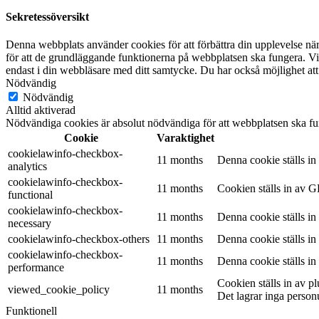
Sekretessöversikt
Denna webbplats använder cookies för att förbättra din upplevelse n
för att de grundläggande funktionerna på webbplatsen ska fungera. Vi
endast i din webbläsare med ditt samtycke. Du har också möjlighet att
Nödvändig
Nödvändig
Alltid aktiverad
Nödvändiga cookies är absolut nödvändiga för att webbplatsen ska fu
Cookie
Varaktighet
cookielawinfo-checkbox-
11 months
Denna cookie ställs i
analytics
cookielawinfo-checkbox-
11 months
Cookien ställs in av G
functional
cookielawinfo-checkbox-
11 months
Denna cookie ställs i
necessary
cookielawinfo-checkbox-others
11 months
Denna cookie ställs i
cookielawinfo-checkbox-
11 months
Denna cookie ställs i
performance
Cookien ställs in av 
viewed_cookie_policy
11 months
Det lagrar inga person
Funktionell