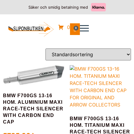
Säker och smidig betalning med
Hem
/
BMW
/
F 700 GS
/ 2013
2013
0
0
Visar 1–12 av 14 resultat
BMW F700GS 13-16
HOM. ALUMINIUM MAXI
RACE-TECH SILENCER
WITH CARBON END
BMW F700GS 13-16
CAP
HOM. TITANIUM MAXI
RACE-TECH SILENCER