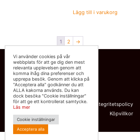
Lägg till i varukorg
1
2
→
Vi använder cookies på vår
webbplats för att ge dig den mest
Kontakta oss
relevanta upplevelsen genom att
komma ihåg dina preferenser och
info@sliponbutiken.se
upprepa besök. Genom att klicka på
"Acceptera alla" godkänner du att
0708-423272
ALLA kakorna används. Du kan
dock besöka "Cookie inställningar"
Org nr: 559091-8602
för att ge ett kontrollerat samtycke.
Integritetspolicy
Läs mer
Köpvillkor
Cookie inställningar
Acceptera alla