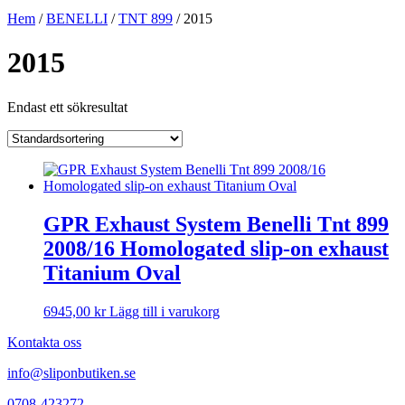
Hem
/
BENELLI
/
TNT 899
/ 2015
2015
Endast ett sökresultat
GPR Exhaust System Benelli Tnt 899
2008/16 Homologated slip-on exhaust
Titanium Oval
6945,00
kr
Lägg till i varukorg
Kontakta oss
info@sliponbutiken.se
0708-423272