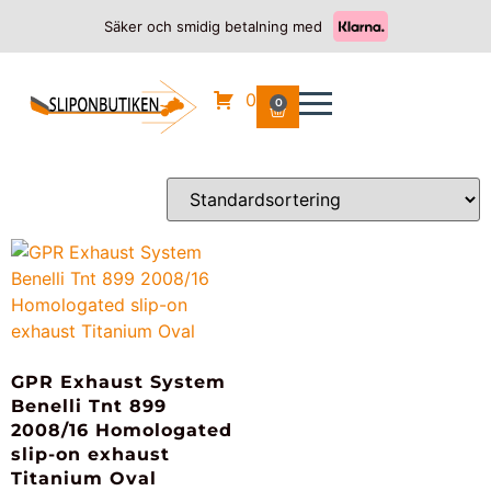
Säker och smidig betalning med
Hem
/
BENELLI
/
TNT 899
/ 2013
2013
0
0
Endast ett sökresultat
GPR Exhaust System
Benelli Tnt 899
2008/16 Homologated
slip-on exhaust
Titanium Oval