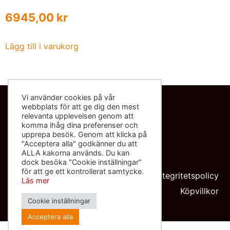
6945,00
kr
Lägg till i varukorg
Vi använder cookies på vår
webbplats för att ge dig den mest
Kontakta oss
relevanta upplevelsen genom att
komma ihåg dina preferenser och
info@sliponbutiken.se
upprepa besök. Genom att klicka på
"Acceptera alla" godkänner du att
0708-423272
ALLA kakorna används. Du kan
dock besöka "Cookie inställningar"
Org nr: 559091-8602
för att ge ett kontrollerat samtycke.
Integritetspolicy
Läs mer
Köpvillkor
Cookie inställningar
Acceptera alla