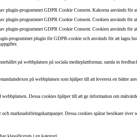
n av plugin-programmet GDPR Cookie Consent. Kakorna används för att
n av plugin-programmet GDPR Cookie Consent. Cookien används för att 
n av plugin-programmet GDPR Cookie Consent. Cookien används för att 
plugin-programmet plugin för GDPR-cookie och används för att lagra hu
uppgifter.
a innehållet på webbplatsen på sociala medieplattformar, samla in feedbac
estandaindexen på webbplatsen som hjälper till att leverera en bättre a
 webbplatsen. Dessa cookies hjälper till att ge information om mätvärde
 och marknadsföringskampanjer. Dessa cookies spårar besökare över web
r klassificerats i en kategori.