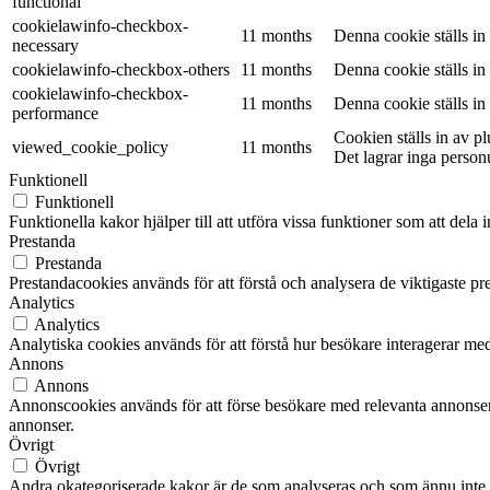
functional
cookielawinfo-checkbox-
11 months
Denna cookie ställs i
necessary
cookielawinfo-checkbox-others
11 months
Denna cookie ställs i
cookielawinfo-checkbox-
11 months
Denna cookie ställs i
performance
Cookien ställs in av 
viewed_cookie_policy
11 months
Det lagrar inga person
Funktionell
Funktionell
Funktionella kakor hjälper till att utföra vissa funktioner som att del
Prestanda
Prestanda
Prestandacookies används för att förstå och analysera de viktigaste pr
Analytics
Analytics
Analytiska cookies används för att förstå hur besökare interagerar med
Annons
Annons
Annonscookies används för att förse besökare med relevanta annonser
annonser.
Övrigt
Övrigt
Andra okategoriserade kakor är de som analyseras och som ännu inte ha