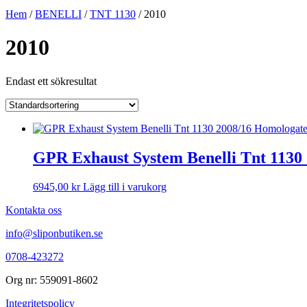
Hem
/
BENELLI
/
TNT 1130
/ 2010
2010
Endast ett sökresultat
GPR Exhaust System Benelli Tnt 1130 
6945,00
kr
Lägg till i varukorg
Kontakta oss
info@sliponbutiken.se
0708-423272
Org nr: 559091-8602
Integritetspolicy