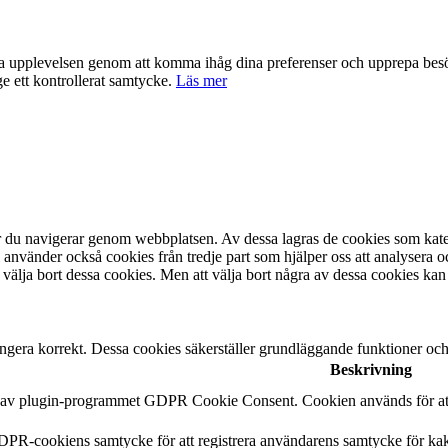
nta upplevelsen genom att komma ihåg dina preferenser och upprepa be
e ett kontrollerat samtycke.
Läs mer
är du navigerar genom webbplatsen. Av dessa lagras de cookies som kate
 använder också cookies från tredje part som hjälper oss att analysera 
 välja bort dessa cookies. Men att välja bort några av dessa cookies kan
ngera korrekt. Dessa cookies säkerställer grundläggande funktioner oc
Beskrivning
n av plugin-programmet GDPR Cookie Consent. Cookien används för att 
DPR-cookiens samtycke för att registrera användarens samtycke för kak